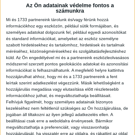
Az Ön adatainak védelme fontos a
számunkra
A RADIOCAFÉN
Mi és 1733 partnereink tárolunk és/vagy férünk hozzá
információkhoz egy eszközön, például sütik formájában, és
személyes adatokat dolgozunk fel, például egyedi azonosítókat
és standard információkat, amelyeket az eszköz személyre
szabott hirdetésekhez és tartalomhoz, hirdetések és tartalmak
méréséhez, közönségmérésekhez és szolgáltatásfejlesztéshez
küld.
Az Ön engedélyével mi és a partnereink eszközleolvasásos
módszerrel szerzett pontos geolokációs adatokat és azonosítási
információkat is felhasználhatunk. A megfelelő helyre kattintva
hozzájárulhat ahhoz, hogy mi és a 1733 partnereink a fent
leírtak szerint adatkezelést végezzünk. Másik lehetőségként a
Korábbi adások
hozzájárulás megadása vagy elutasítása előtt részletesebb
információkhoz juthat, és megváltoztathatja beállításait.
A rovat támogatói:
Felhívjuk figyelmét, hogy személyes adatainak bizonyos
kezeléséhez nem feltétlenül szükséges az Ön hozzájárulása, de
jogában áll tiltakozni az ilyen jellegű adatkezelés ellen. A
beállításai csak erre a weboldalra érvényesek. Bármikor
megváltoztathatja a preferenciáit, vagy visszavonhatja
hozzájárulását, ha visszatér erre az oldalra, és rákattint az oldal