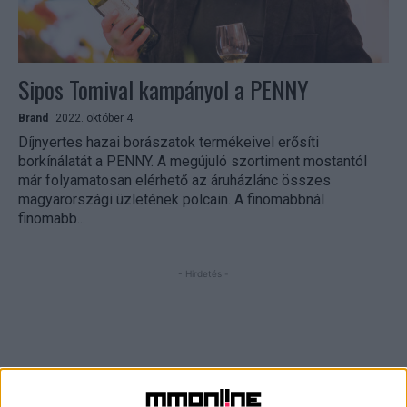
Sipos Tomival kampányol a PENNY
Brand
2022. október 4.
Díjnyertes hazai borászatok termékeivel erősíti
borkínálatát a PENNY. A megújuló szortiment mostantól
már folyamatosan elérhető az áruházlánc összes
magyarországi üzletének polcain. A finomabbnál
finomabb...
- Hirdetés -