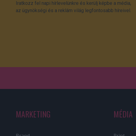
Iratkozz fel napi hírlevelünkre és kerülj képbe a média,
az ügynökségi és a reklám világ legfontosabb híreivel.
MARKETING
MÉDIA
Brand
Print