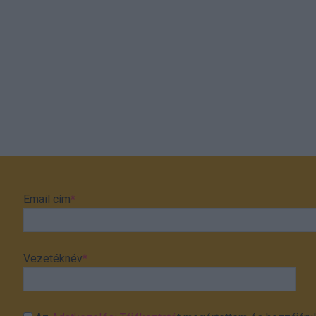
Email cím
*
Vezetéknév
*