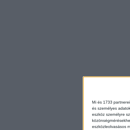
Mi és 1733 partnerei
és személyes adatoka
eszköz személyre sz
közönségmérésekhez 
eszközleolvasásos mó