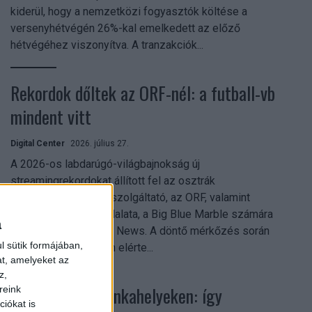
kiderül, hogy a nemzetközi fogyasztók költése a
versenyhétvégén 26%-kal emelkedett az előző
hétvégéhez viszonyítva. A tranzakciók...
Rekordok dőltek az ORF-nél: a futball-vb
mindent vitt
Digital Center
2026. július 27.
A 2026-os labdarúgó-világbajnokság új
streamingrekordokat állított fel az osztrák
közszolgálati műsorszolgáltató, az ORF, valamint
technológiai leányvállalata, a Big Blue Marble számára
a
– írja a Broadband TV News. A döntő mérkőzés során
l sütik formájában,
az átlagos nézőszám elérte...
at, amelyeket az
z,
Shadow AI a munkahelyeken: így
reink
iókat is