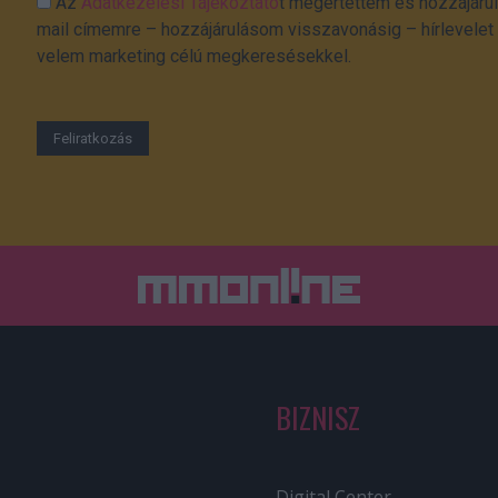
Az
Adatkezelési Tájékoztató
t megértettem és hozzájárul
mail címemre – hozzájárulásom visszavonásig – hírlevelet k
velem marketing célú megkeresésekkel.
BIZNISZ
Digital Center