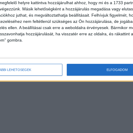
megfelelő helyre kattintva hozzájárulhat ahhoz, hogy mi és a 1733 partne
 végezzünk. Másik lehetőségként a hozzájárulás megadása vagy elutasí
iókhoz juthat, és megváltoztathatja beállításait.
Felhívjuk figyelmét, 
ezeléséhez nem feltétlenül szükséges az Ön hozzájárulása, de jogában 
zelés ellen. A beállításai csak erre a weboldalra érvényesek. Bármikor m
isszavonhatja hozzájárulását, ha visszatér erre az oldalra, és rákattint a
lem" gombra.
ÁBBI LEHETŐSÉGEK
ELFOGADOM