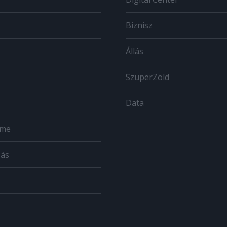
Biznisz
Állás
SzuperZöld
Data
ome
zás