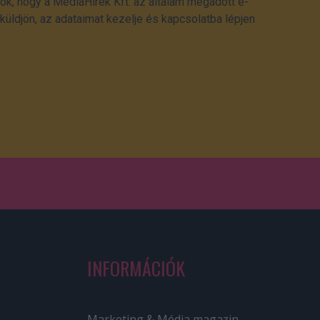
ok, hogy a MédiaHírek Kft. az általam megadott e-
üldjön, az adataimat kezelje és kapcsolatba lépjen
INFORMÁCIÓK
Marketing & Média magazin