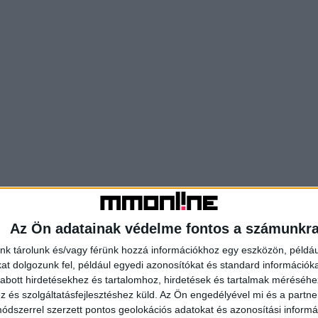
Az Ön adatainak védelme fontos a számunkr
nk tárolunk és/vagy férünk hozzá információkhoz egy eszközön, példáu
t dolgozunk fel, például egyedi azonosítókat és standard információk
abott hirdetésekhez és tartalomhoz, hirdetések és tartalmak méréséhe
és szolgáltatásfejlesztéshez küld.
Az Ön engedélyével mi és a partne
dszerrel szerzett pontos geolokációs adatokat és azonosítási informác