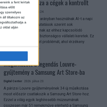
szerezhetik vissza a cégek a kontrollt
reink a fent leírtak
tása előtt
Digital Center
2026. július 24.
hogy személyes
áll tiltakozni az
A munkavállalók nagy arányban használnak AI-t a napi
egváltoztathatja a
munkában, ám friss kutatások szerint sok
z oldal alján
szervezetnél hiányoznak az ehhez kapcsolódó
világos irányelvek és biztonságos vállalati keretek. Ez
különösen ott jelenthet problémát, ahol érzékeny
üzleti információkkal...
Megérkezett a legendás Louvre-
gyűjtemény a Samsung Art Store-ba
Digital Center
2026. július 23.
A párizsi Louvre gyűjteményének 34 új műalkotása
most először csatlakozik a Samsung Art Store-hoz.
Ezzel a világ egyik leghíresebb múzeumának
összesen már 51 remekműve elérhető a Samsung