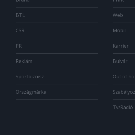
BTL
Web
CSR
Mobil
PR
Karrier
Reklám
Bulvár
Sportbiznisz
Out of h
Országmárka
Szabályo
Tv/Rádió