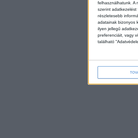
felhasználhatunk. A 
szerint adatkezelést
részletesebb informác
adatainak bizonyos k
ilyen jellegű adatke
preferenciáit, vagy v
található "Adatvéde
TOV