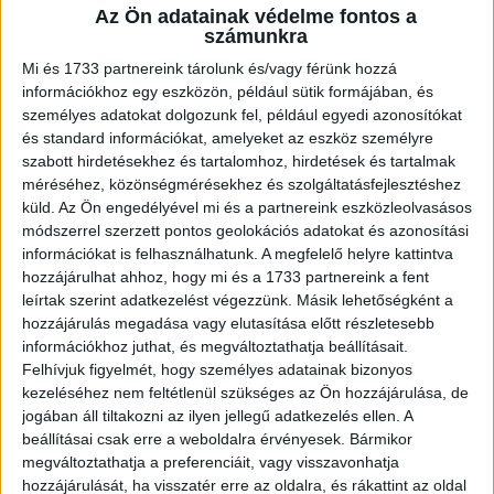
Az Ön adatainak védelme fontos a
A RADIOCAFÉN
számunkra
Mi és 1733 partnereink tárolunk és/vagy férünk hozzá
információkhoz egy eszközön, például sütik formájában, és
személyes adatokat dolgozunk fel, például egyedi azonosítókat
és standard információkat, amelyeket az eszköz személyre
szabott hirdetésekhez és tartalomhoz, hirdetések és tartalmak
méréséhez, közönségmérésekhez és szolgáltatásfejlesztéshez
küld.
Az Ön engedélyével mi és a partnereink eszközleolvasásos
módszerrel szerzett pontos geolokációs adatokat és azonosítási
információkat is felhasználhatunk. A megfelelő helyre kattintva
hozzájárulhat ahhoz, hogy mi és a 1733 partnereink a fent
Korábbi adások
leírtak szerint adatkezelést végezzünk. Másik lehetőségként a
hozzájárulás megadása vagy elutasítása előtt részletesebb
A rovat támogatói:
információkhoz juthat, és megváltoztathatja beállításait.
Felhívjuk figyelmét, hogy személyes adatainak bizonyos
kezeléséhez nem feltétlenül szükséges az Ön hozzájárulása, de
jogában áll tiltakozni az ilyen jellegű adatkezelés ellen. A
beállításai csak erre a weboldalra érvényesek. Bármikor
megváltoztathatja a preferenciáit, vagy visszavonhatja
hozzájárulását, ha visszatér erre az oldalra, és rákattint az oldal