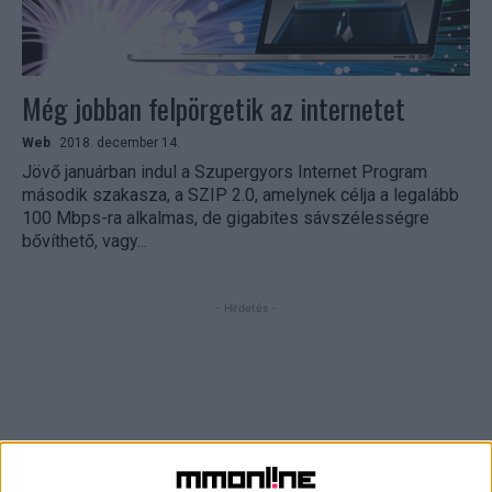
Még jobban felpörgetik az internetet
Web
2018. december 14.
Jövő januárban indul a Szupergyors Internet Program
második szakasza, a SZIP 2.0, amelynek célja a legalább
100 Mbps-ra alkalmas, de gigabites sávszélességre
bővíthető, vagy...
- Hirdetés -