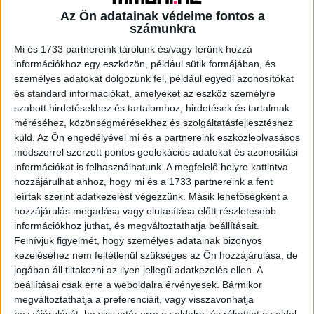
Az Ön adatainak védelme fontos a
számunkra
A RADIOCAFÉN
Mi és 1733 partnereink tárolunk és/vagy férünk hozzá
információkhoz egy eszközön, például sütik formájában, és
személyes adatokat dolgozunk fel, például egyedi azonosítókat
és standard információkat, amelyeket az eszköz személyre
szabott hirdetésekhez és tartalomhoz, hirdetések és tartalmak
méréséhez, közönségmérésekhez és szolgáltatásfejlesztéshez
küld.
Az Ön engedélyével mi és a partnereink eszközleolvasásos
módszerrel szerzett pontos geolokációs adatokat és azonosítási
információkat is felhasználhatunk. A megfelelő helyre kattintva
hozzájárulhat ahhoz, hogy mi és a 1733 partnereink a fent
leírtak szerint adatkezelést végezzünk. Másik lehetőségként a
Korábbi adások
hozzájárulás megadása vagy elutasítása előtt részletesebb
információkhoz juthat, és megváltoztathatja beállításait.
A rovat támogatói:
Felhívjuk figyelmét, hogy személyes adatainak bizonyos
kezeléséhez nem feltétlenül szükséges az Ön hozzájárulása, de
jogában áll tiltakozni az ilyen jellegű adatkezelés ellen. A
beállításai csak erre a weboldalra érvényesek. Bármikor
megváltoztathatja a preferenciáit, vagy visszavonhatja