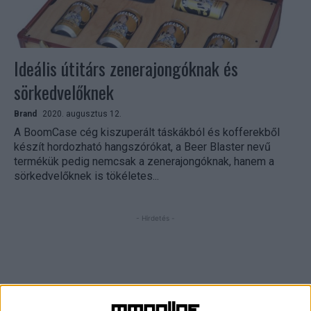
Ideális útitárs zenerajongóknak és
sörkedvelőknek
Brand
2020. augusztus 12.
A BoomCase cég kiszuperált táskákból és kofferekből
készít hordozható hangszórókat, a Beer Blaster nevű
termékük pedig nemcsak a zenerajongóknak, hanem a
sörkedvelőknek is tökéletes...
- Hirdetés -