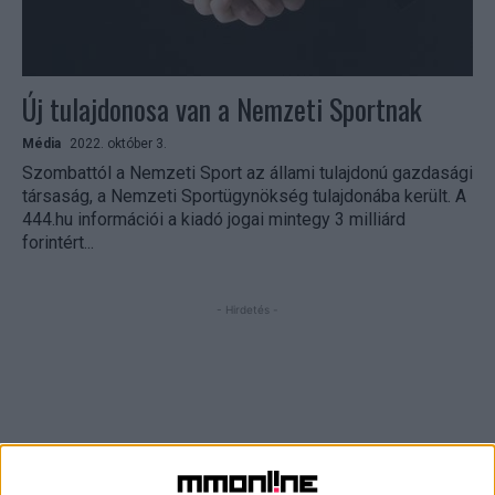
Új tulajdonosa van a Nemzeti Sportnak
Média
2022. október 3.
Szombattól a Nemzeti Sport az állami tulajdonú gazdasági
társaság, a Nemzeti Sportügynökség tulajdonába került. A
444.hu információi a kiadó jogai mintegy 3 milliárd
forintért...
- Hirdetés -