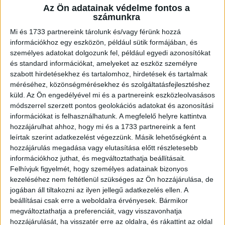
Az Ön adatainak védelme fontos a
A RADIOCAFÉN
számunkra
Mi és 1733 partnereink tárolunk és/vagy férünk hozzá
információkhoz egy eszközön, például sütik formájában, és
személyes adatokat dolgozunk fel, például egyedi azonosítókat
és standard információkat, amelyeket az eszköz személyre
szabott hirdetésekhez és tartalomhoz, hirdetések és tartalmak
méréséhez, közönségmérésekhez és szolgáltatásfejlesztéshez
küld.
Az Ön engedélyével mi és a partnereink eszközleolvasásos
módszerrel szerzett pontos geolokációs adatokat és azonosítási
információkat is felhasználhatunk. A megfelelő helyre kattintva
hozzájárulhat ahhoz, hogy mi és a 1733 partnereink a fent
Korábbi adások
leírtak szerint adatkezelést végezzünk. Másik lehetőségként a
hozzájárulás megadása vagy elutasítása előtt részletesebb
A rovat támogatói:
információkhoz juthat, és megváltoztathatja beállításait.
Felhívjuk figyelmét, hogy személyes adatainak bizonyos
kezeléséhez nem feltétlenül szükséges az Ön hozzájárulása, de
jogában áll tiltakozni az ilyen jellegű adatkezelés ellen. A
beállításai csak erre a weboldalra érvényesek. Bármikor
megváltoztathatja a preferenciáit, vagy visszavonhatja
hozzájárulását, ha visszatér erre az oldalra, és rákattint az oldal