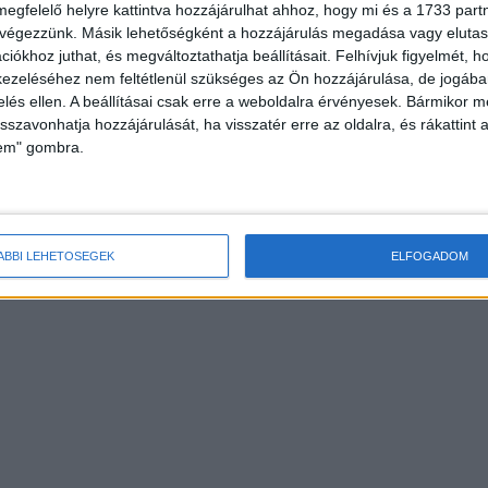
megfelelő helyre kattintva hozzájárulhat ahhoz, hogy mi és a 1733 partne
 végezzünk. Másik lehetőségként a hozzájárulás megadása vagy elutasí
iókhoz juthat, és megváltoztathatja beállításait.
Felhívjuk figyelmét, 
ezeléséhez nem feltétlenül szükséges az Ön hozzájárulása, de jogában 
zelés ellen. A beállításai csak erre a weboldalra érvényesek. Bármikor m
isszavonhatja hozzájárulását, ha visszatér erre az oldalra, és rákattint a
lem" gombra.
ÁBBI LEHETŐSÉGEK
ELFOGADOM