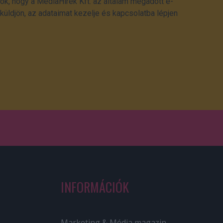
ok, hogy a MédiaHírek Kft. az általam megadott e-
üldjön, az adataimat kezelje és kapcsolatba lépjen
INFORMÁCIÓK
Marketing & Média magazin