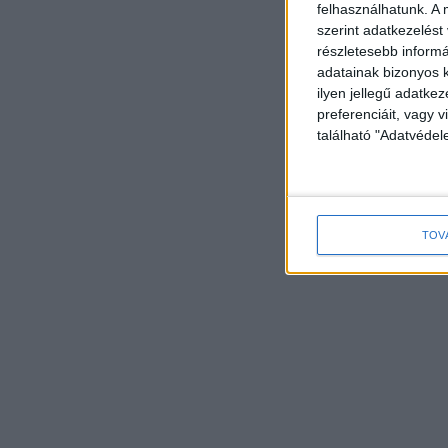
felhasználhatunk. A 
szerint adatkezelést
részletesebb informác
adatainak bizonyos k
ilyen jellegű adatke
preferenciáit, vagy v
található "Adatvéde
TOV