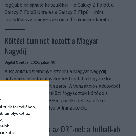
legújabb kihajtható készülékei – a Galaxy Z Fold8, a
Galaxy Z Fold8 Ultra és a Galaxy Z Flip8 – iránti
érdeklődés a magyar piacon is felülmúlja a korábbi...
Költési bummot hozott a Magyar
Nagydíj
Digital Center
2026. július 30.
A Revolut közleménye szerint a Magyar Nagydíj
hétvégéje jelentős növekedést mutat a fogyasztói
aktivitásban Budapest szerte. A tranzakciós adatokból
kiderül, hogy a nemzetközi fogyasztók költése a
a
versenyhétvégén 26%-kal emelkedett az előző
l sütik formájában,
hétvégéhez viszonyítva. A tranzakciók...
at, amelyeket az
z,
Rekordok dőltek az ORF-nél: a futball-vb
reink
iókat is