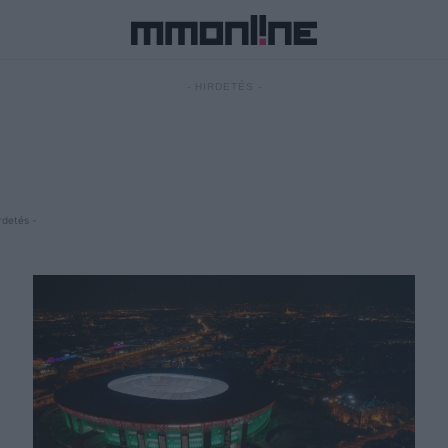
- HIRDETÉS -
rdetés -