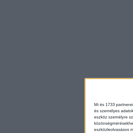
Mi és 1733 partnerei
és személyes adatoka
eszköz személyre sz
közönségmérésekhez 
eszközleolvasásos mó