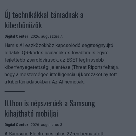
Új technikákkal támadnak a
kiberbűnözők
Digital Center
2026. augusztus 7.
Hamis AI eszközökhöz kapcsolódó segítségnyújtó
oldalak, QR-kódos csalások és továbbra is egyre
fejlettebb zsarolóvírusok: az ESET legfrissebb
kiberfenyegetettségi jelentése (Threat Riport) feltárja,
hogy a mesterséges intelligencia új korszakot nyitott
a kibertámadásokban. Az AI nemcsak...
Itthon is népszerűek a Samsung
kihajtható mobiljai
Digital Center
2026. augusztus 3.
A Samsung Electronics július 22-én bemutatott