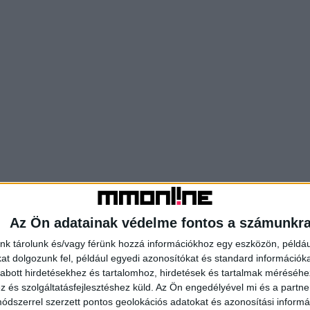
Az Ön adatainak védelme fontos a számunkr
nk tárolunk és/vagy férünk hozzá információkhoz egy eszközön, példáu
t dolgozunk fel, például egyedi azonosítókat és standard információk
abott hirdetésekhez és tartalomhoz, hirdetések és tartalmak méréséhe
és szolgáltatásfejlesztéshez küld.
Az Ön engedélyével mi és a partne
dszerrel szerzett pontos geolokációs adatokat és azonosítási informác