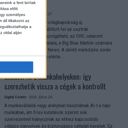
mindent vitt
reink a fent leírtak
tása előtt
Digital Center
2026. július 27.
hogy személyes
áll tiltakozni az
A 2026-os labdarúgó-világbajnokság új
egváltoztathatja a
streamingrekordokat állított fel az osztrák
z oldal alján
közszolgálati műsorszolgáltató, az ORF, valamint
technológiai leányvállalata, a Big Blue Marble számára
– írja a Broadband TV News. A döntő mérkőzés során
az átlagos nézőszám elérte...
Shadow AI a munkahelyeken: így
szerezhetik vissza a cégek a kontrollt
Digital Center
2026. július 24.
A munkavállalók nagy arányban használnak AI-t a napi
munkában, ám friss kutatások szerint sok
szervezetnél hiányoznak az ehhez kapcsolódó
világos irányelvek és biztonságos vállalati keretek. Ez