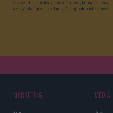
Iratkozz fel napi hírlevelünkre és kerülj képbe a média,
az ügynökségi és a reklám világ legfontosabb híreivel.
MARKETING
MÉDIA
Brand
Print