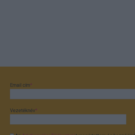
Email cím
*
Vezetéknév
*