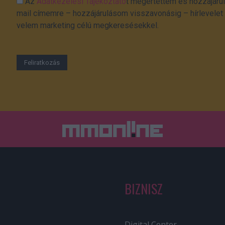
Az
Adatkezelési Tájékoztató
t megértettem és hozzájárul
mail címemre – hozzájárulásom visszavonásig – hírlevelet k
velem marketing célú megkeresésekkel.
BIZNISZ
Digital Center