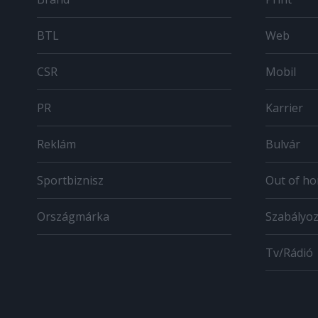
BTL
Web
CSR
Mobil
PR
Karrier
Reklám
Bulvár
Sportbiznisz
Out of h
Országmárka
Szabályo
Tv/Rádió