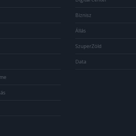
Biznisz
Állás
SzuperZöld
Data
ome
zás