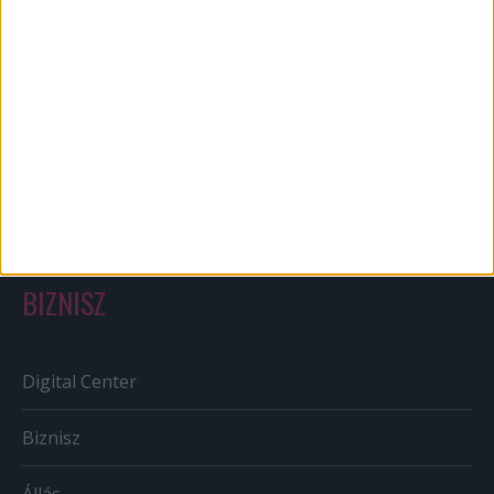
Bulvár
Out of home
Szabályozás
Tv/Rádió
BIZNISZ
Digital Center
Biznisz