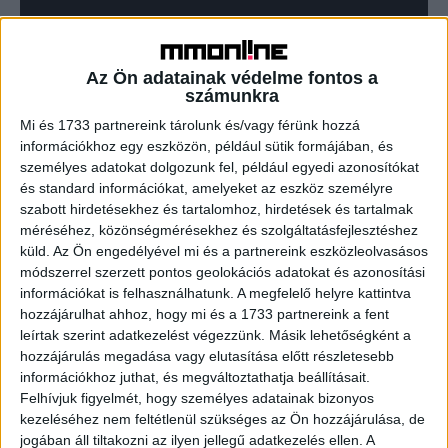
Európát is meghódítja a magyar startup
Az Ön adatainak védelme fontos a
Biznisz
2019. január 15.
számunkra
Magyarországról indul útjára az az izgalmas startup
Mi és 1733 partnereink tárolunk és/vagy férünk hozzá
kezdeményezés, mely az előadóművészeti szcéna
információkhoz egy eszközön, például sütik formájában, és
szereplői részére kínál hiánypótló funkciókat. A 2019
személyes adatokat dolgozunk fel, például egyedi azonosítókat
januártól startoló StageHive használatával
és standard információkat, amelyeket az eszköz személyre
leegyszerűsödik...
szabott hirdetésekhez és tartalomhoz, hirdetések és tartalmak
méréséhez, közönségmérésekhez és szolgáltatásfejlesztéshez
küld.
Az Ön engedélyével mi és a partnereink eszközleolvasásos
- Hirdetés -
módszerrel szerzett pontos geolokációs adatokat és azonosítási
információkat is felhasználhatunk. A megfelelő helyre kattintva
hozzájárulhat ahhoz, hogy mi és a 1733 partnereink a fent
leírtak szerint adatkezelést végezzünk. Másik lehetőségként a
hozzájárulás megadása vagy elutasítása előtt részletesebb
információkhoz juthat, és megváltoztathatja beállításait.
Felhívjuk figyelmét, hogy személyes adatainak bizonyos
kezeléséhez nem feltétlenül szükséges az Ön hozzájárulása, de
jogában áll tiltakozni az ilyen jellegű adatkezelés ellen. A