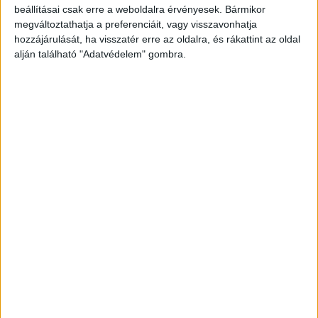
A RADIOCAFÉN
beállításai csak erre a weboldalra érvényesek. Bármikor
megváltoztathatja a preferenciáit, vagy visszavonhatja
hozzájárulását, ha visszatér erre az oldalra, és rákattint az oldal
alján található "Adatvédelem" gombra.
Korábbi adások
A rovat támogatói: