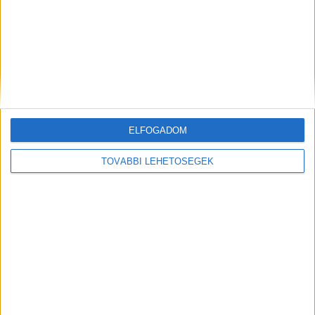
ELFOGADOM
Hírlevél
TOVÁBBI LEHETŐSÉGEK
feliratkozás
Iratkozz fel napi hírlevelünkre és kerülj képbe a média, az
ügynökségi és a reklám világ legfontosabb híreivel.