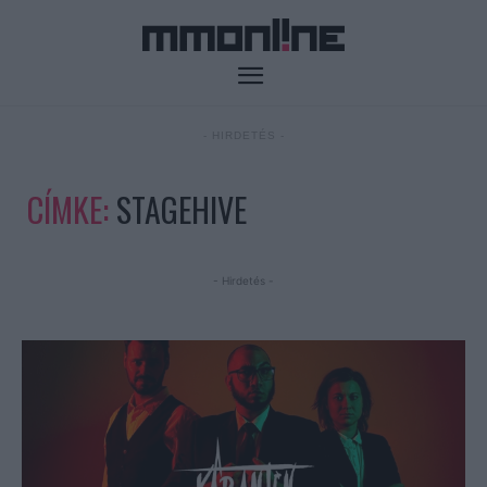
- HIRDETÉS -
CÍMKE:
STAGEHIVE
- Hirdetés -