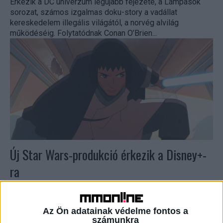
Érkezik a DC univerzum legújabb fejezete, a Lámpások
sorozat, számos izgalmas doku-story a vadállat
kereskedelem illegális világától, a norvég alvilág
működéséig. Folytatódnak Conan O’Brien...
Új Star Wars-produkció érkezik a Disney+-
ra
Média
2026. augusztus 4.
A Lucasfilm és a Production I.G közös 8 részes anime
minisorozata augusztus 5-én debütál a Disney+-on. A
Az Ön adatainak védelme fontos a
számunkra
sorozat készítői a Los Angeles-i Kongresszusi