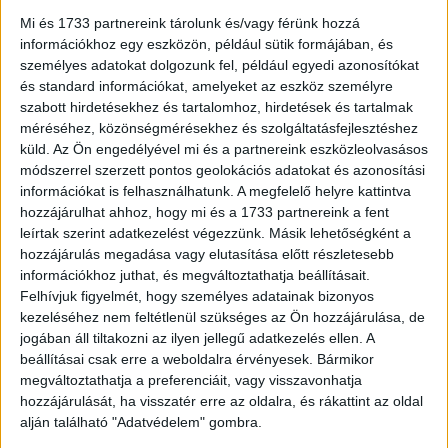
Központban...
Mi és 1733 partnereink tárolunk és/vagy férünk hozzá
információkhoz egy eszközön, például sütik formájában, és
személyes adatokat dolgozunk fel, például egyedi azonosítókat
és standard információkat, amelyeket az eszköz személyre
szabott hirdetésekhez és tartalomhoz, hirdetések és tartalmak
méréséhez, közönségmérésekhez és szolgáltatásfejlesztéshez
küld.
Az Ön engedélyével mi és a partnereink eszközleolvasásos
módszerrel szerzett pontos geolokációs adatokat és azonosítási
információkat is felhasználhatunk. A megfelelő helyre kattintva
hozzájárulhat ahhoz, hogy mi és a 1733 partnereink a fent
leírtak szerint adatkezelést végezzünk. Másik lehetőségként a
Rekordok dőltek az ORF-nél: a futball-vb
hozzájárulás megadása vagy elutasítása előtt részletesebb
információkhoz juthat, és megváltoztathatja beállításait.
mindent vitt
Felhívjuk figyelmét, hogy személyes adatainak bizonyos
kezeléséhez nem feltétlenül szükséges az Ön hozzájárulása, de
Digital Center
2026. július 27.
jogában áll tiltakozni az ilyen jellegű adatkezelés ellen. A
A 2026-os labdarúgó-világbajnokság új
beállításai csak erre a weboldalra érvényesek. Bármikor
streamingrekordokat állított fel az osztrák közszolgálati
megváltoztathatja a preferenciáit, vagy visszavonhatja
műsorszolgáltató, az ORF, valamint technológiai
hozzájárulását, ha visszatér erre az oldalra, és rákattint az oldal
leányvállalata, a Big Blue Marble számára – írja a...
alján található "Adatvédelem" gombra.