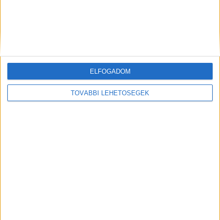
interjú Kiss Zsuzsannával
Brand
2026. június 17.
A reklám akkor működik igazán, amikor nem zavarjuk vele
a fogyasztót - ekkor figyel, mert örül neki, várja azt. Mi ezt
adjuk a mozis...
ELFOGADOM
TOVÁBBI LEHETŐSÉGEK
Oscar-díjas film érkezik a Disney+-ra
Média
2026. június 16.
Június 24-től kizárólag a Disney+ kínálatában látható az
Oscar-díjas „Avatar”- saga legújabb fejezete, az „Avatar: