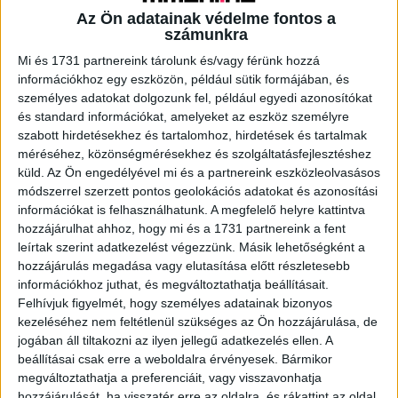
Az Ön adatainak védelme fontos a
számunkra
A RADIOCAFÉN
Mi és 1731 partnereink tárolunk és/vagy férünk hozzá
információkhoz egy eszközön, például sütik formájában, és
személyes adatokat dolgozunk fel, például egyedi azonosítókat
és standard információkat, amelyeket az eszköz személyre
szabott hirdetésekhez és tartalomhoz, hirdetések és tartalmak
méréséhez, közönségmérésekhez és szolgáltatásfejlesztéshez
küld.
Az Ön engedélyével mi és a partnereink eszközleolvasásos
módszerrel szerzett pontos geolokációs adatokat és azonosítási
információkat is felhasználhatunk. A megfelelő helyre kattintva
hozzájárulhat ahhoz, hogy mi és a 1731 partnereink a fent
leírtak szerint adatkezelést végezzünk. Másik lehetőségként a
hozzájárulás megadása vagy elutasítása előtt részletesebb
Korábbi adások
információkhoz juthat, és megváltoztathatja beállításait.
A rovat támogatói:
Felhívjuk figyelmét, hogy személyes adatainak bizonyos
kezeléséhez nem feltétlenül szükséges az Ön hozzájárulása, de
jogában áll tiltakozni az ilyen jellegű adatkezelés ellen. A
beállításai csak erre a weboldalra érvényesek. Bármikor
megváltoztathatja a preferenciáit, vagy visszavonhatja
hozzájárulását, ha visszatér erre az oldalra, és rákattint az oldal