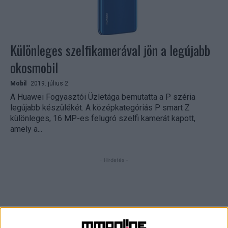
Különleges szelfikamerával jön a legújabb
okosmobil
Mobil
2019. július 2.
A Huawei Fogyasztói Üzletága bemutatta a P széria
legújabb készülékét. A középkategóriás P smart Z
különleges, 16 MP-es felugró szelfi kamerát kapott,
amely a...
- Hirdetés -