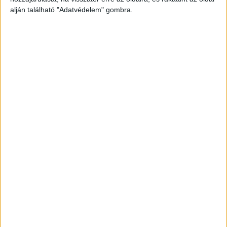
alján található "Adatvédelem" gombra.
Még több podcast
DIGITAL CENTER
Itthon is népszerűek a Samsung kihajtható
mobiljai
Digital Center
2026. augusztus 3.
A Samsung Electronics július 22-én bemutatott legújabb
kihajtható készülékei – a Galaxy Z Fold8, a Galaxy Z Fold8
Ultra és a Galaxy Z Flip8 – iránti érdeklődés a magyar
piacon is felülmúlja a korábbi...