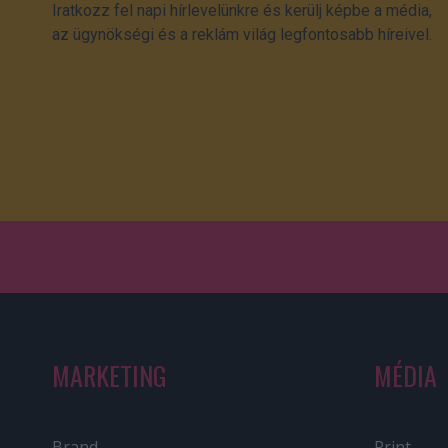
Iratkozz fel napi hírlevelünkre és kerülj képbe a média,
az ügynökségi és a reklám világ legfontosabb híreivel.
MARKETING
MÉDIA
Brand
Print