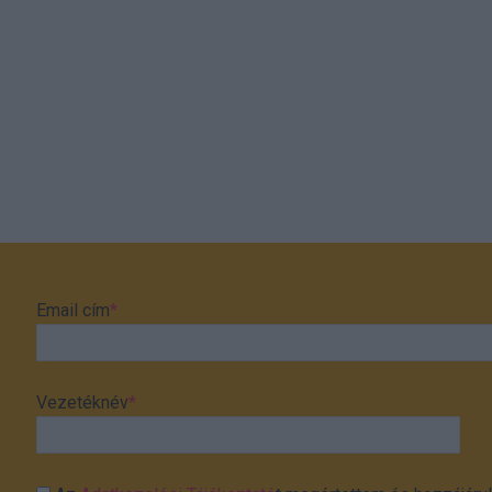
Email cím
*
Vezetéknév
*