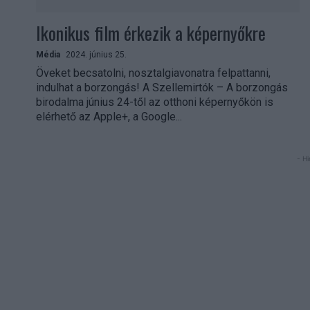
Ikonikus film érkezik a képernyőkre
Média
2024. június 25.
Öveket becsatolni, nosztalgiavonatra felpattanni,
indulhat a borzongás! A Szellemirtók – A borzongás
birodalma június 24-től az otthoni képernyőkön is
elérhető az Apple+, a Google...
- Hi