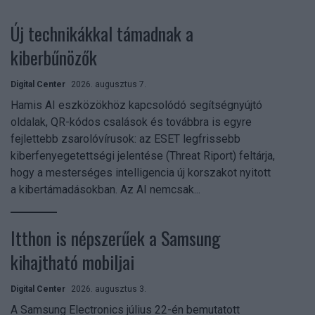
Új technikákkal támadnak a
kiberbűnözők
Digital Center
2026. augusztus 7.
Hamis AI eszközökhöz kapcsolódó segítségnyújtó
oldalak, QR-kódos csalások és továbbra is egyre
fejlettebb zsarolóvírusok: az ESET legfrissebb
kiberfenyegetettségi jelentése (Threat Riport) feltárja,
hogy a mesterséges intelligencia új korszakot nyitott
a kibertámadásokban. Az AI nemcsak...
Itthon is népszerűek a Samsung
kihajtható mobiljai
Digital Center
2026. augusztus 3.
A Samsung Electronics július 22-én bemutatott