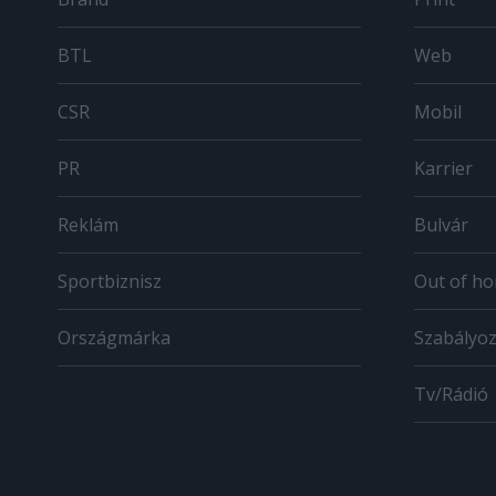
BTL
Web
CSR
Mobil
PR
Karrier
Reklám
Bulvár
Sportbiznisz
Out of h
Országmárka
Szabályo
Tv/Rádió