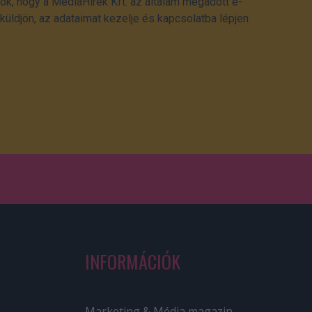
ok, hogy a MédiaHírek Kft. az általam megadott e-
üldjön, az adataimat kezelje és kapcsolatba lépjen
INFORMÁCIÓK
Marketing & Média magazin