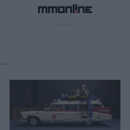
- HIRDETÉS -
rdetés -