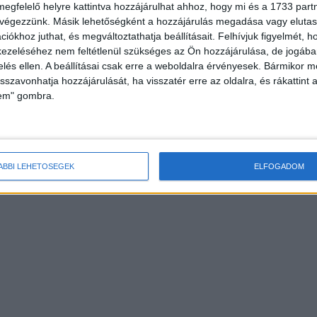
megfelelő helyre kattintva hozzájárulhat ahhoz, hogy mi és a 1733 partne
 végezzünk. Másik lehetőségként a hozzájárulás megadása vagy elutasí
iókhoz juthat, és megváltoztathatja beállításait.
Felhívjuk figyelmét, 
ezeléséhez nem feltétlenül szükséges az Ön hozzájárulása, de jogában 
zelés ellen. A beállításai csak erre a weboldalra érvényesek. Bármikor m
isszavonhatja hozzájárulását, ha visszatér erre az oldalra, és rákattint a
lem" gombra.
ÁBBI LEHETŐSÉGEK
ELFOGADOM