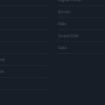
Biznisz
Állás
SzuperZöld
Data
ome
zás