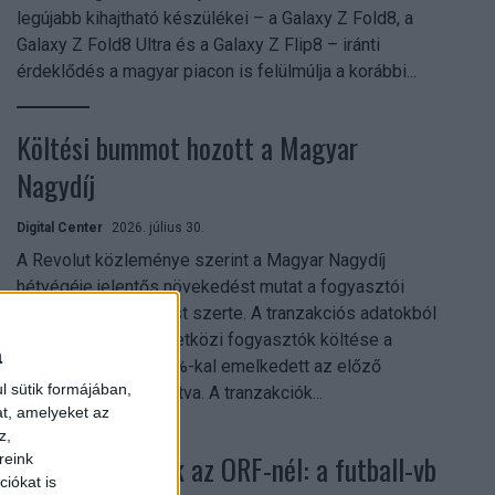
legújabb kihajtható készülékei – a Galaxy Z Fold8, a
Galaxy Z Fold8 Ultra és a Galaxy Z Flip8 – iránti
érdeklődés a magyar piacon is felülmúlja a korábbi...
Költési bummot hozott a Magyar
Nagydíj
Digital Center
2026. július 30.
A Revolut közleménye szerint a Magyar Nagydíj
hétvégéje jelentős növekedést mutat a fogyasztói
aktivitásban Budapest szerte. A tranzakciós adatokból
kiderül, hogy a nemzetközi fogyasztók költése a
a
versenyhétvégén 26%-kal emelkedett az előző
l sütik formájában,
hétvégéhez viszonyítva. A tranzakciók...
at, amelyeket az
z,
Rekordok dőltek az ORF-nél: a futball-vb
reink
iókat is