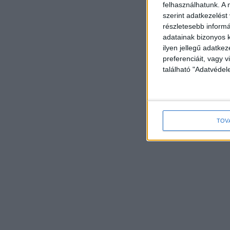
felhasználhatunk. A 
szerint adatkezelést
részletesebb informác
adatainak bizonyos k
ilyen jellegű adatke
preferenciáit, vagy v
található "Adatvéde
TOV