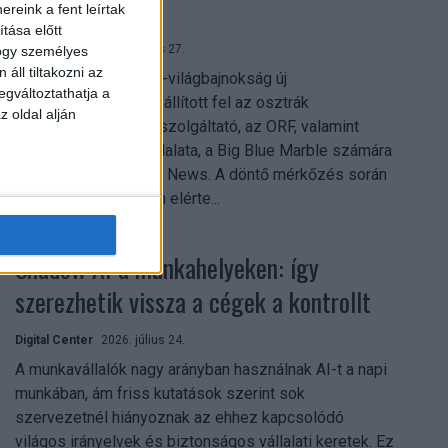
mindent vitt
reink a fent leírtak
tása előtt
Digital Center
2026. július 27.
hogy személyes
áll tiltakozni az
A 2026-os labdarúgó-világbajnokság új
egváltoztathatja a
streamingrekordokat állított fel az osztrák
z oldal alján
közszolgálati műsorszolgáltató, az ORF, valamint
technológiai leányvállalata, a Big Blue Marble számára
– írja a Broadband TV News. A döntő mérkőzés során
az átlagos nézőszám elérte...
Shadow AI a munkahelyeken: így
szerezhetik vissza a cégek a kontrollt
Digital Center
2026. július 24.
A munkavállalók nagy arányban használnak AI-t a napi
munkában, ám friss kutatások szerint sok
szervezetnél hiányoznak az ehhez kapcsolódó
világos irányelvek és biztonságos vállalati keretek. Ez