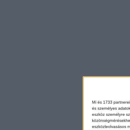
Mi és 1733 partnerei
és személyes adatoka
eszköz személyre sz
közönségmérésekhez 
eszközleolvasásos mó