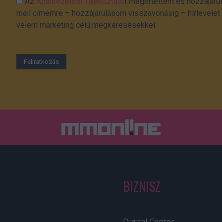
Az
Adatkezelési Tájékoztató
t megértettem és hozzájárul
mail címemre – hozzájárulásom visszavonásig – hírlevelet k
velem marketing célú megkeresésekkel.
BIZNISZ
Digital Center