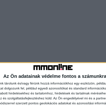
Az Ön adatainak védelme fontos a számunkr
nk tárolunk és/vagy férünk hozzá információkhoz egy eszközön, példáu
t dolgozunk fel, például egyedi azonosítókat és standard információk
abott hirdetésekhez és tartalomhoz, hirdetések és tartalmak méréséhe
és szolgáltatásfejlesztéshez küld.
Az Ön engedélyével mi és a partne
dszerrel szerzett pontos geolokációs adatokat és azonosítási informác