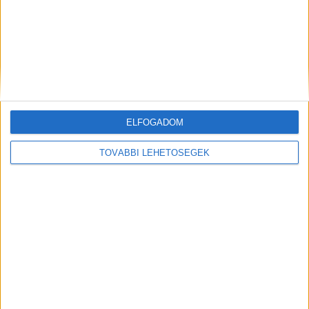
ELFOGADOM
Hírlevél
TOVÁBBI LEHETŐSÉGEK
feliratkozás
Iratkozz fel napi hírlevelünkre és kerülj képbe a média, az
ügynökségi és a reklám világ legfontosabb híreivel.