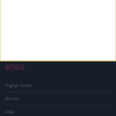
Bulvár
Out of home
Szabályozás
Tv/Rádió
BIZNISZ
Digital Center
Biznisz
Állás