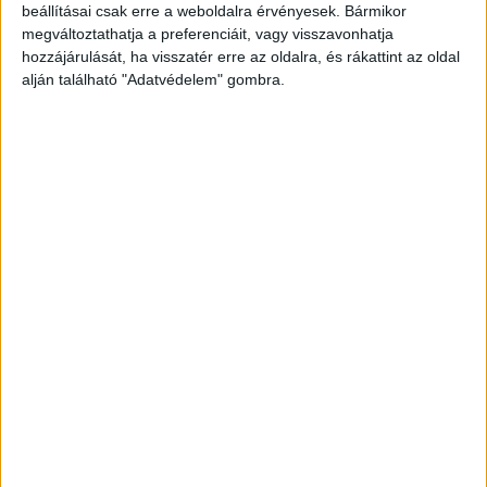
beállításai csak erre a weboldalra érvényesek. Bármikor
megváltoztathatja a preferenciáit, vagy visszavonhatja
hozzájárulását, ha visszatér erre az oldalra, és rákattint az oldal
alján található "Adatvédelem" gombra.
Korábbi adások
A rovat támogatói: