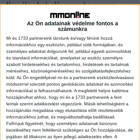
Nem álmodnak elég nagyot a magyar
vállalkozók
Az Ön adatainak védelme fontos a
Kutatás
2023. november 28.
számunkra
A hazai kkv-tulajdonosok mindössze 3 százaléka
Mi és 1733 partnereink tárolunk és/vagy férünk hozzá
szeretne nemzetközi céget építeni, de a nagyvállalattá
információkhoz egy eszközön, például sütik formájában, és
növekedés is csupán 5 százalékuk céljai között szerepel.
személyes adatokat dolgozunk fel, például egyedi azonosítókat
A magyar vállalkozók...
és standard információkat, amelyeket az eszköz személyre
szabott hirdetésekhez és tartalomhoz, hirdetések és tartalmak
méréséhez, közönségmérésekhez és szolgáltatásfejlesztéshez
- Hirdetés -
küld.
Az Ön engedélyével mi és a partnereink eszközleolvasásos
módszerrel szerzett pontos geolokációs adatokat és azonosítási
információkat is felhasználhatunk. A megfelelő helyre kattintva
hozzájárulhat ahhoz, hogy mi és a 1733 partnereink a fent
leírtak szerint adatkezelést végezzünk. Másik lehetőségként a
hozzájárulás megadása vagy elutasítása előtt részletesebb
információkhoz juthat, és megváltoztathatja beállításait.
Felhívjuk figyelmét, hogy személyes adatainak bizonyos
kezeléséhez nem feltétlenül szükséges az Ön hozzájárulása, de
A RADIOCAFÉN
jogában áll tiltakozni az ilyen jellegű adatkezelés ellen. A