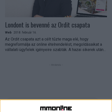
Londont is bevenné az Ordit csapata
Web
2018. február 16.
Az Ordit csapata azt a célt tűzte maga elé, hogy
megreformálja az online ételrendelést, megoldásaikat a
vállalati ügyfelek igényeire szabták. A hazai sikerek után...
- Hirdetés -