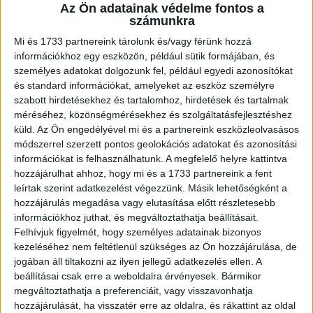
A RADIOCAFÉN
Az Ön adatainak védelme fontos a
számunkra
Mi és 1733 partnereink tárolunk és/vagy férünk hozzá
információkhoz egy eszközön, például sütik formájában, és
személyes adatokat dolgozunk fel, például egyedi azonosítókat
és standard információkat, amelyeket az eszköz személyre
szabott hirdetésekhez és tartalomhoz, hirdetések és tartalmak
méréséhez, közönségmérésekhez és szolgáltatásfejlesztéshez
küld.
Az Ön engedélyével mi és a partnereink eszközleolvasásos
módszerrel szerzett pontos geolokációs adatokat és azonosítási
információkat is felhasználhatunk. A megfelelő helyre kattintva
Korábbi adások
hozzájárulhat ahhoz, hogy mi és a 1733 partnereink a fent
leírtak szerint adatkezelést végezzünk. Másik lehetőségként a
A rovat támogatói:
hozzájárulás megadása vagy elutasítása előtt részletesebb
információkhoz juthat, és megváltoztathatja beállításait.
Felhívjuk figyelmét, hogy személyes adatainak bizonyos
kezeléséhez nem feltétlenül szükséges az Ön hozzájárulása, de
jogában áll tiltakozni az ilyen jellegű adatkezelés ellen. A
beállításai csak erre a weboldalra érvényesek. Bármikor
megváltoztathatja a preferenciáit, vagy visszavonhatja
hozzájárulását, ha visszatér erre az oldalra, és rákattint az oldal