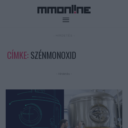
- HIRDETÉS -
CÍMKE:
SZÉNMONOXID
- Hirdetés -