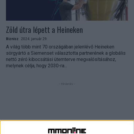
Zöld útra lépett a Heineken
Biznisz
2024. január 29.
A világ több mint 70 országában jelenlévő Heineken
sörgyártó a Siemenset választotta partnerének a globális
nettó zéró kibocsátási ütemterve megvalósításához,
melynek célja, hogy 2030-ra...
- Hirdetés -