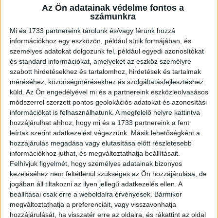
Az Ön adatainak védelme fontos a
A RADIOCAFÉN
számunkra
Mi és 1733 partnereink tárolunk és/vagy férünk hozzá
információkhoz egy eszközön, például sütik formájában, és
személyes adatokat dolgozunk fel, például egyedi azonosítókat
és standard információkat, amelyeket az eszköz személyre
szabott hirdetésekhez és tartalomhoz, hirdetések és tartalmak
méréséhez, közönségmérésekhez és szolgáltatásfejlesztéshez
küld.
Az Ön engedélyével mi és a partnereink eszközleolvasásos
módszerrel szerzett pontos geolokációs adatokat és azonosítási
információkat is felhasználhatunk. A megfelelő helyre kattintva
hozzájárulhat ahhoz, hogy mi és a 1733 partnereink a fent
Korábbi adások
leírtak szerint adatkezelést végezzünk. Másik lehetőségként a
hozzájárulás megadása vagy elutasítása előtt részletesebb
A rovat támogatói:
információkhoz juthat, és megváltoztathatja beállításait.
Felhívjuk figyelmét, hogy személyes adatainak bizonyos
kezeléséhez nem feltétlenül szükséges az Ön hozzájárulása, de
jogában áll tiltakozni az ilyen jellegű adatkezelés ellen. A
beállításai csak erre a weboldalra érvényesek. Bármikor
megváltoztathatja a preferenciáit, vagy visszavonhatja
hozzájárulását, ha visszatér erre az oldalra, és rákattint az oldal