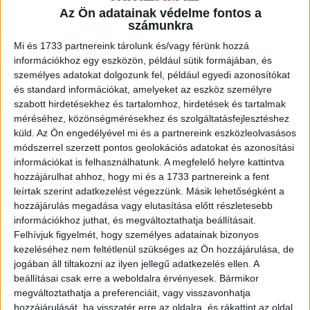
Az Ön adatainak védelme fontos a
számunkra
A RADIOCAFÉN
Mi és 1733 partnereink tárolunk és/vagy férünk hozzá
információkhoz egy eszközön, például sütik formájában, és
személyes adatokat dolgozunk fel, például egyedi azonosítókat
és standard információkat, amelyeket az eszköz személyre
szabott hirdetésekhez és tartalomhoz, hirdetések és tartalmak
méréséhez, közönségmérésekhez és szolgáltatásfejlesztéshez
küld.
Az Ön engedélyével mi és a partnereink eszközleolvasásos
módszerrel szerzett pontos geolokációs adatokat és azonosítási
információkat is felhasználhatunk. A megfelelő helyre kattintva
hozzájárulhat ahhoz, hogy mi és a 1733 partnereink a fent
leírtak szerint adatkezelést végezzünk. Másik lehetőségként a
Korábbi adások
hozzájárulás megadása vagy elutasítása előtt részletesebb
információkhoz juthat, és megváltoztathatja beállításait.
A rovat támogatói:
Felhívjuk figyelmét, hogy személyes adatainak bizonyos
kezeléséhez nem feltétlenül szükséges az Ön hozzájárulása, de
jogában áll tiltakozni az ilyen jellegű adatkezelés ellen. A
beállításai csak erre a weboldalra érvényesek. Bármikor
megváltoztathatja a preferenciáit, vagy visszavonhatja
hozzájárulását, ha visszatér erre az oldalra, és rákattint az oldal