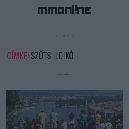
- HIRDETÉS -
CÍMKE:
SZŰTS ILDIKÓ
- Hirdetés -