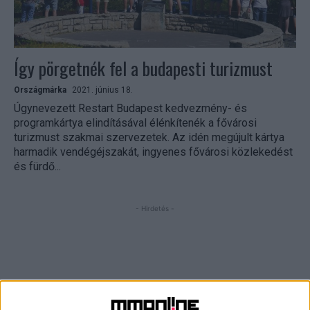
Így pörgetnék fel a budapesti turizmust
Országmárka
2021. június 18.
Úgynevezett Restart Budapest kedvezmény- és
programkártya elindításával élénkítenék a fővárosi
turizmust szakmai szervezetek. Az idén megújult kártya
harmadik vendégéjszakát, ingyenes fővárosi közlekedést
és fürdő...
- Hirdetés -