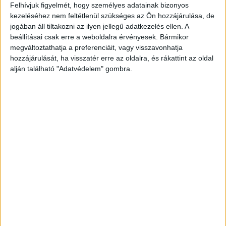
szabályozást
Felhívjuk figyelmét, hogy személyes adatainak bizonyos
kezeléséhez nem feltétlenül szükséges az Ön hozzájárulása, de
Szabályozás
2017. május 10.
jogában áll tiltakozni az ilyen jellegű adatkezelés ellen. A
Alapjaiban szabja át a közterületi reklámpiacot a
beállításai csak erre a weboldalra érvényesek. Bármikor
településkép védelméről szóló törvény reklámok
megváltoztathatja a preferenciáit, vagy visszavonhatja
közzétételével kapcsolatos rendelkezéseinek
hozzájárulását, ha visszatér erre az oldalra, és rákattint az oldal
végrehajtásáról szóló kormányrendelet, amihez a Magyar
alján található "Adatvédelem" gombra.
Reklámszövetség OOH (Közterület)...
- Hirdetés -
A RADIOCAFÉN