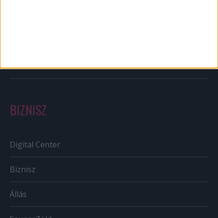
Out of home
Szabályozás
Tv/Rádió
BIZNISZ
Digital Center
Biznisz
Állás