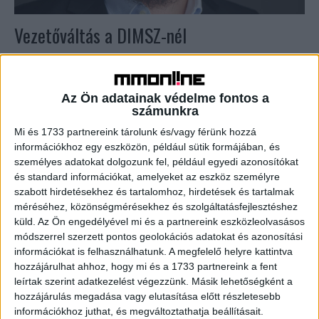
Vezetőváltás a DIMSZ-nél
Karrier
2018. február 19.
Sipos Zoltán, a Kreatív Kontroll Kft. stratégiai igazgatóját
választották a Direkt és Interaktív Marketing Szövetség
Az Ön adatainak védelme fontos a
tartalommarketing-tagozatának vezetőjévé. A korábbi
számunkra
vezető, Juhász György elfoglaltságai miatt...
Mi és 1733 partnereink tárolunk és/vagy férünk hozzá
információkhoz egy eszközön, például sütik formájában, és
személyes adatokat dolgozunk fel, például egyedi azonosítókat
és standard információkat, amelyeket az eszköz személyre
szabott hirdetésekhez és tartalomhoz, hirdetések és tartalmak
méréséhez, közönségmérésekhez és szolgáltatásfejlesztéshez
küld.
Az Ön engedélyével mi és a partnereink eszközleolvasásos
módszerrel szerzett pontos geolokációs adatokat és azonosítási
információkat is felhasználhatunk. A megfelelő helyre kattintva
hozzájárulhat ahhoz, hogy mi és a 1733 partnereink a fent
leírtak szerint adatkezelést végezzünk. Másik lehetőségként a
Közterületi reklámpiac: értelmezték a
hozzájárulás megadása vagy elutasítása előtt részletesebb
információkhoz juthat, és megváltoztathatja beállításait.