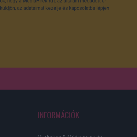
ok, hogy a MédiaHírek Kft. az általam megadott e-
üldjön, az adataimat kezelje és kapcsolatba lépjen
INFORMÁCIÓK
Marketing & Média magazin