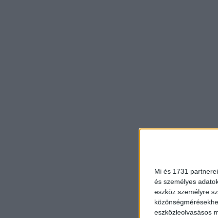
Mi és 1731 partnerei
és személyes adatoka
eszköz személyre sz
közönségmérésekhez 
eszközleolvasásos mó