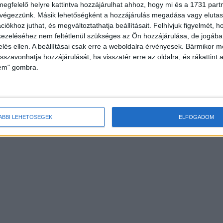
megfelelő helyre kattintva hozzájárulhat ahhoz, hogy mi és a 1731 partne
 végezzünk. Másik lehetőségként a hozzájárulás megadása vagy elutasí
iókhoz juthat, és megváltoztathatja beállításait.
Felhívjuk figyelmét, 
ezeléséhez nem feltétlenül szükséges az Ön hozzájárulása, de jogában 
zelés ellen. A beállításai csak erre a weboldalra érvényesek. Bármikor m
isszavonhatja hozzájárulását, ha visszatér erre az oldalra, és rákattint a
lem" gombra.
ÁBBI LEHETŐSÉGEK
ELFOGADOM