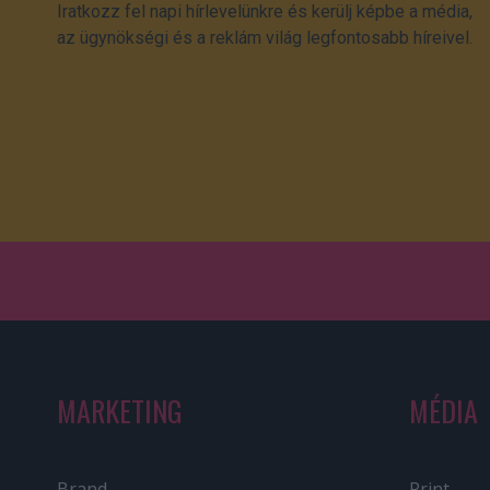
Iratkozz fel napi hírlevelünkre és kerülj képbe a média,
az ügynökségi és a reklám világ legfontosabb híreivel.
MARKETING
MÉDIA
Brand
Print