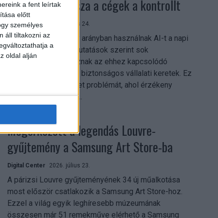
szerezhetik vissza a cégek a kontrollt
reink a fent leírtak
tása előtt
Digital Center
2026. július 24.
hogy személyes
áll tiltakozni az
A munkavállalók nagy arányban használnak AI-t a napi
egváltoztathatja a
munkában, ám friss kutatások szerint sok
z oldal alján
szervezetnél hiányoznak az ehhez kapcsolódó
világos irányelvek és biztonságos vállalati keretek. Ez
különösen ott jelenthet problémát, ahol érzékeny
üzleti információkkal...
Megérkezett a legendás Louvre-
gyűjtemény a Samsung Art Store-ba
Digital Center
2026. július 23.
A párizsi Louvre gyűjteményének 34 új műalkotása
most először csatlakozik a Samsung Art Store-hoz.
Ezzel a világ egyik leghíresebb múzeumának
összesen már 51 remekműve elérhető a Samsung