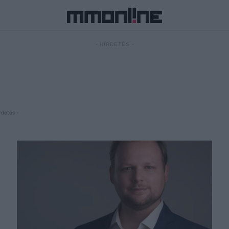
- HIRDETÉS -
rdetés -