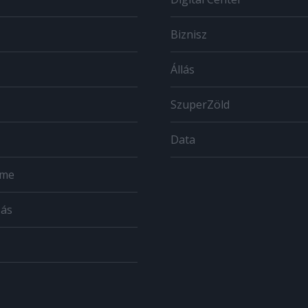
Biznisz
Állás
SzuperZöld
Data
ome
zás