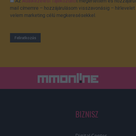
Az
Adatkezelési Tájékoztató
t megértettem és hozzájárul
mail címemre – hozzájárulásom visszavonásig – hírlevelet k
velem marketing célú megkeresésekkel.
BIZNISZ
Digital Center