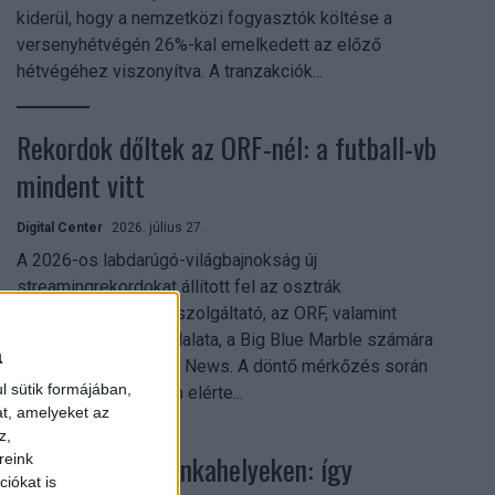
kiderül, hogy a nemzetközi fogyasztók költése a
versenyhétvégén 26%-kal emelkedett az előző
hétvégéhez viszonyítva. A tranzakciók...
Rekordok dőltek az ORF-nél: a futball-vb
mindent vitt
Digital Center
2026. július 27.
A 2026-os labdarúgó-világbajnokság új
streamingrekordokat állított fel az osztrák
közszolgálati műsorszolgáltató, az ORF, valamint
technológiai leányvállalata, a Big Blue Marble számára
a
– írja a Broadband TV News. A döntő mérkőzés során
l sütik formájában,
az átlagos nézőszám elérte...
at, amelyeket az
z,
Shadow AI a munkahelyeken: így
reink
iókat is