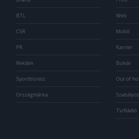
BTL
Web
CSR
Mobil
PR
Karrier
Reklám
Bulvár
Sportbiznisz
Out of h
Országmárka
Szabályo
Tv/Rádió