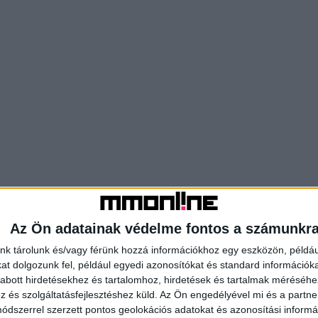
Az Ön adatainak védelme fontos a számunkr
nk tárolunk és/vagy férünk hozzá információkhoz egy eszközön, példáu
t dolgozunk fel, például egyedi azonosítókat és standard információk
abott hirdetésekhez és tartalomhoz, hirdetések és tartalmak méréséhe
és szolgáltatásfejlesztéshez küld.
Az Ön engedélyével mi és a partne
dszerrel szerzett pontos geolokációs adatokat és azonosítási informác