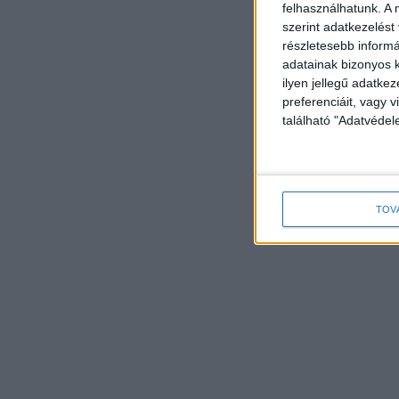
felhasználhatunk. A 
szerint adatkezelést
részletesebb informác
adatainak bizonyos k
ilyen jellegű adatke
preferenciáit, vagy v
található "Adatvéde
TOV