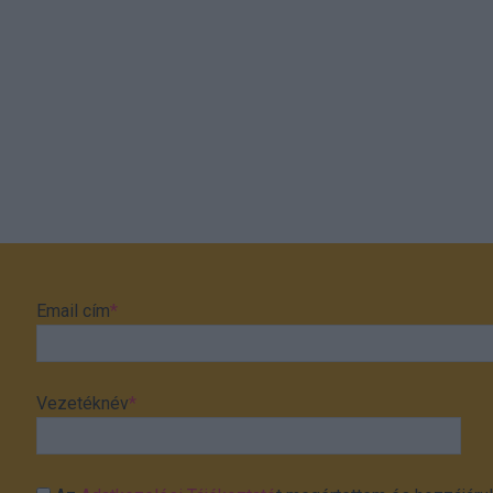
Email cím
*
Vezetéknév
*