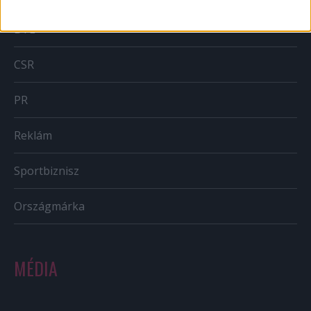
BTL
CSR
PR
Reklám
Sportbiznisz
Országmárka
MÉDIA