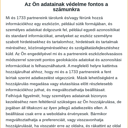
Az Ön adatainak védelme fontos a
Média
2026. március 5.
számunkra
Mintegy 84 millió forint támogatást szavazott meg
Mi és 1733 partnereink tárolunk és/vagy férünk hozzá
televízióműsorok készítésére a Nemzeti Média- és
információkhoz egy eszközön, például sütik formájában, és
Hírközlési Hatóság (NMHH) Médiatanácsa. A testület
személyes adatokat dolgozunk fel, például egyedi azonosítókat
március 3-i ülésén műsortervi kötelezettségek...
és standard információkat, amelyeket az eszköz személyre
szabott hirdetésekhez és tartalomhoz, hirdetések és tartalmak
méréséhez, közönségmérésekhez és szolgáltatásfejlesztéshez
küld.
Az Ön engedélyével mi és a partnereink eszközleolvasásos
módszerrel szerzett pontos geolokációs adatokat és azonosítási
információkat is felhasználhatunk. A megfelelő helyre kattintva
hozzájárulhat ahhoz, hogy mi és a 1733 partnereink a fent
leírtak szerint adatkezelést végezzünk. Másik lehetőségként a
hozzájárulás megadása vagy elutasítása előtt részletesebb
információkhoz juthat, és megváltoztathatja beállításait.
Felhívjuk figyelmét, hogy személyes adatainak bizonyos
Közel 90 milliós támogatás
kezeléséhez nem feltétlenül szükséges az Ön hozzájárulása, de
jogában áll tiltakozni az ilyen jellegű adatkezelés ellen. A
rádióműsorokra
beállításai csak erre a weboldalra érvényesek. Bármikor
megváltoztathatja a preferenciáit, vagy visszavonhatja
Média
2026. február 26.
hozzájárulását, ha visszatér erre az oldalra, és rákattint az oldal