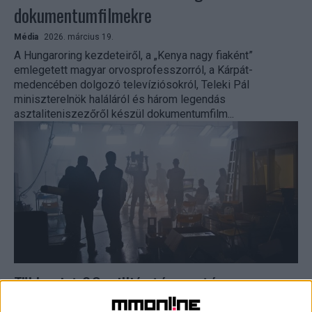
dokumentumfilmekre
Média
2026. március 19.
A Hungaroring kezdeteiről, a „Kenya nagy fiaként”
emlegetett magyar orvosprofesszorról, a Kárpát-
medencében dolgozó televíziósokról, Teleki Pál
miniszterelnök haláláról és három legendás
asztaliteniszezőről készül dokumentumfilm...
Több mint 80 milliós támogatás
tévéműsorokra