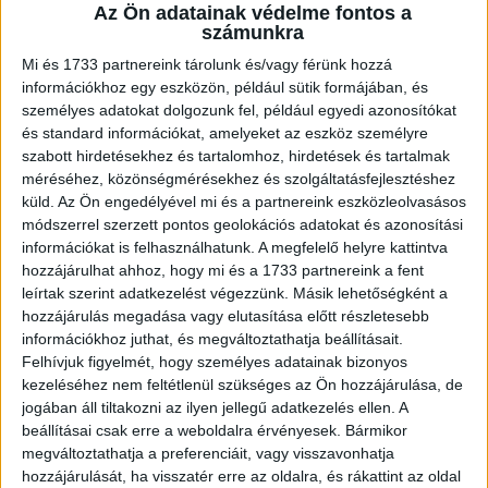
A RADIOCAFÉN
Az Ön adatainak védelme fontos a
számunkra
Mi és 1733 partnereink tárolunk és/vagy férünk hozzá
információkhoz egy eszközön, például sütik formájában, és
személyes adatokat dolgozunk fel, például egyedi azonosítókat
és standard információkat, amelyeket az eszköz személyre
szabott hirdetésekhez és tartalomhoz, hirdetések és tartalmak
méréséhez, közönségmérésekhez és szolgáltatásfejlesztéshez
küld.
Az Ön engedélyével mi és a partnereink eszközleolvasásos
módszerrel szerzett pontos geolokációs adatokat és azonosítási
információkat is felhasználhatunk. A megfelelő helyre kattintva
Korábbi adások
hozzájárulhat ahhoz, hogy mi és a 1733 partnereink a fent
leírtak szerint adatkezelést végezzünk. Másik lehetőségként a
A rovat támogatói:
hozzájárulás megadása vagy elutasítása előtt részletesebb
információkhoz juthat, és megváltoztathatja beállításait.
Felhívjuk figyelmét, hogy személyes adatainak bizonyos
kezeléséhez nem feltétlenül szükséges az Ön hozzájárulása, de
jogában áll tiltakozni az ilyen jellegű adatkezelés ellen. A
beállításai csak erre a weboldalra érvényesek. Bármikor
megváltoztathatja a preferenciáit, vagy visszavonhatja
hozzájárulását, ha visszatér erre az oldalra, és rákattint az oldal