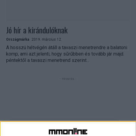
Jó hír a kirándulóknak
Országmárka
2019. március 12.
A hosszú hétvégén átáll a tavaszi menetrendre a balatoni
komp, ami azt jelenti, hogy sűrűbben és tovább jár majd.
péntektől a tavaszi menetrend szerint...
- Hirdetés -