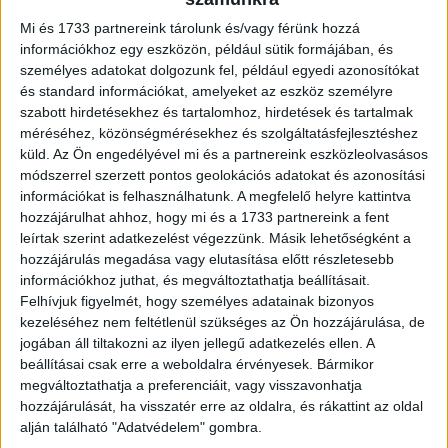
Karrier
2026. május 13.
Mi és 1733 partnereink tárolunk és/vagy férünk hozzá
Próbaideje alatt távozik a Mediatortól, ezzel együtt pedig
információkhoz egy eszközön, például sütik formájában, és
az IAB elnöki posztjáról is lemond Lunczner Ádám. A
személyes adatokat dolgozunk fel, például egyedi azonosítókat
szakember LinkedIn posztban számolt be döntéséről, a...
és standard információkat, amelyeket az eszköz személyre
szabott hirdetésekhez és tartalomhoz, hirdetések és tartalmak
méréséhez, közönségmérésekhez és szolgáltatásfejlesztéshez
küld.
Az Ön engedélyével mi és a partnereink eszközleolvasásos
módszerrel szerzett pontos geolokációs adatokat és azonosítási
információkat is felhasználhatunk. A megfelelő helyre kattintva
hozzájárulhat ahhoz, hogy mi és a 1733 partnereink a fent
leírtak szerint adatkezelést végezzünk. Másik lehetőségként a
hozzájárulás megadása vagy elutasítása előtt részletesebb
információkhoz juthat, és megváltoztathatja beállításait.
Felhívjuk figyelmét, hogy személyes adatainak bizonyos
Távozik a Rossmann hazai vezetője
kezeléséhez nem feltétlenül szükséges az Ön hozzájárulása, de
jogában áll tiltakozni az ilyen jellegű adatkezelés ellen. A
Karrier
2026. február 25.
beállításai csak erre a weboldalra érvényesek. Bármikor
Németh Kornél, a Rossmann Magyarország Kft. országos
megváltoztathatja a preferenciáit, vagy visszavonhatja
ügyvezető igazgatója hét év után, saját döntése alapján
hozzájárulását, ha visszatér erre az oldalra, és rákattint az oldal
távozik a vállalattól, hogy a jövőben új szakmai célokra...
alján található "Adatvédelem" gombra.