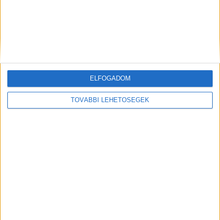
Távozik Herman Péter az RTL-től
Karrier
2023. november 28.
Szervezeti átalakítást hajt végre az RTL a saját gyártású
műsorokért felelős területén. Ennek részeként a
médiacég kezdeményezésére Herman Péter, az RTL
Magyarország drámai és...
ELFOGADOM
TOVÁBBI LEHETŐSÉGEK
Távozik Sásdi Helga a Publicistől
Karrier
2023. augusztus 24.
Vezetőváltás lesz a Publicis Groupe Hungary élén, a