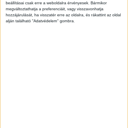
beállításai csak erre a weboldalra érvényesek. Bármikor
megváltoztathatja a preferenciáit, vagy visszavonhatja
hozzájárulását, ha visszatér erre az oldalra, és rákattint az oldal
alján található "Adatvédelem" gombra.
Korábbi adások
A rovat támogatói: