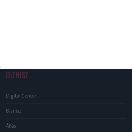
Bulvár
Out of home
Szabályozás
Tv/Rádió
BIZNISZ
Digital Center
Biznisz
Állás