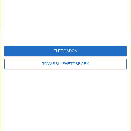
ELFOGADOM
Hírlevél
TOVÁBBI LEHETŐSÉGEK
feliratkozás
Iratkozz fel napi hírlevelünkre és kerülj képbe a média, az
ügynökségi és a reklám világ legfontosabb híreivel.
Email cím
*