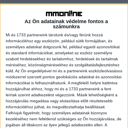
Ingyenes sikerfilm a Telekommal
Az Ön adatainak védelme fontos a
Tv/Rádió
2017. március 7.
számunkra
Fluor Tomi és Diaz filmes alkotása műsorszolgáltatók
Mi és 1733 partnereink tárolunk és/vagy férünk hozzá
közül elsőként és kizárólag csak a Telekom Videotékában
információkhoz egy eszközön, például sütik formájában, és
és a TV GO-n elérhető 2017. július 31-ig. A
személyes adatokat dolgozunk fel, például egyedi azonosítókat
#Sohavégetnemérős...
és standard információkat, amelyeket az eszköz személyre
szabott hirdetésekhez és tartalomhoz, hirdetések és tartalmak
méréséhez, közönségmérésekhez és szolgáltatásfejlesztéshez
- Hirdetés -
küld.
Az Ön engedélyével mi és a partnereink eszközleolvasásos
módszerrel szerzett pontos geolokációs adatokat és azonosítási
információkat is felhasználhatunk. A megfelelő helyre kattintva
hozzájárulhat ahhoz, hogy mi és a 1733 partnereink a fent
leírtak szerint adatkezelést végezzünk. Másik lehetőségként a
hozzájárulás megadása vagy elutasítása előtt részletesebb
információkhoz juthat, és megváltoztathatja beállításait.
Felhívjuk figyelmét, hogy személyes adatainak bizonyos
kezeléséhez nem feltétlenül szükséges az Ön hozzájárulása, de
A RADIOCAFÉN
jogában áll tiltakozni az ilyen jellegű adatkezelés ellen. A