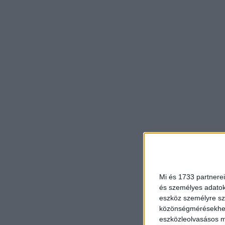
Mi és 1733 partnerei
és személyes adatoka
eszköz személyre sz
közönségmérésekhez 
eszközleolvasásos mó