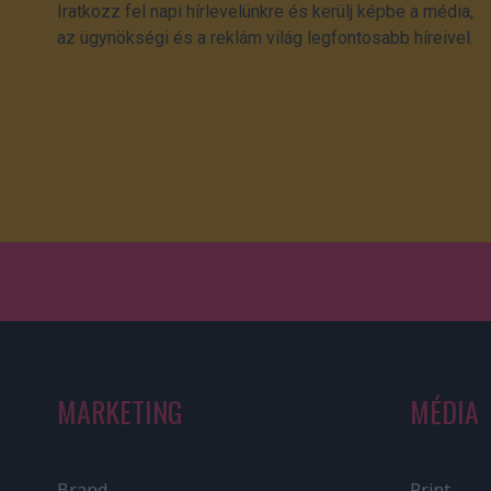
Iratkozz fel napi hírlevelünkre és kerülj képbe a média,
az ügynökségi és a reklám világ legfontosabb híreivel.
MARKETING
MÉDIA
Brand
Print