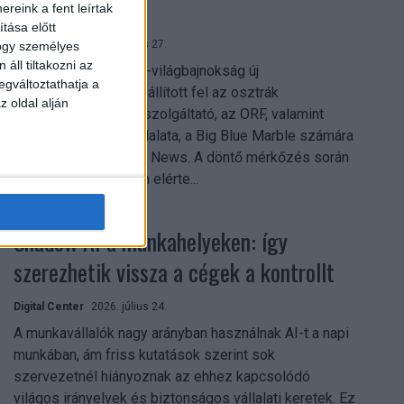
mindent vitt
reink a fent leírtak
tása előtt
Digital Center
2026. július 27.
hogy személyes
áll tiltakozni az
A 2026-os labdarúgó-világbajnokság új
egváltoztathatja a
streamingrekordokat állított fel az osztrák
z oldal alján
közszolgálati műsorszolgáltató, az ORF, valamint
technológiai leányvállalata, a Big Blue Marble számára
– írja a Broadband TV News. A döntő mérkőzés során
az átlagos nézőszám elérte...
Shadow AI a munkahelyeken: így
szerezhetik vissza a cégek a kontrollt
Digital Center
2026. július 24.
A munkavállalók nagy arányban használnak AI-t a napi
munkában, ám friss kutatások szerint sok
szervezetnél hiányoznak az ehhez kapcsolódó
világos irányelvek és biztonságos vállalati keretek. Ez