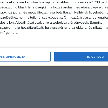
megfelelő helyre kattintva hozzájárulhat ahhoz, hogy mi és a 1733 partne
 végezzünk. Másik lehetőségként a hozzájárulás megadása vagy elutasí
iókhoz juthat, és megváltoztathatja beállításait.
Felhívjuk figyelmét, 
ezeléséhez nem feltétlenül szükséges az Ön hozzájárulása, de jogában 
zelés ellen. A beállításai csak erre a weboldalra érvényesek. Bármikor m
isszavonhatja hozzájárulását, ha visszatér erre az oldalra, és rákattint a
lem" gombra.
ÁBBI LEHETŐSÉGEK
ELFOGADOM