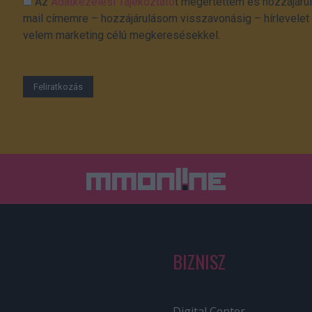
Az
Adatkezelési Tájékoztató
t megértettem és hozzájárul
mail címemre – hozzájárulásom visszavonásig – hírlevelet k
velem marketing célú megkeresésekkel.
BIZNISZ
Digital Center