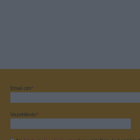
Email cím
*
Vezetéknév
*