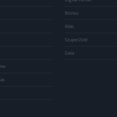
Biznisz
Állás
SzuperZöld
Data
ome
zás