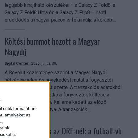
legújabb kihajtható készülékei – a Galaxy Z Fold8, a
Galaxy Z Fold8 Ultra és a Galaxy Z Flip8 – iránti
érdeklődés a magyar piacon is felülmúlja a korábbi...
Költési bummot hozott a Magyar
Nagydíj
Digital Center
2026. július 30.
A Revolut közleménye szerint a Magyar Nagydíj
hétvégéje jelentős növekedést mutat a fogyasztói
aktivitásban Budapest szerte. A tranzakciós adatokból
kiderül, hogy a nemzetközi fogyasztók költése a
a
versenyhétvégén 26%-kal emelkedett az előző
l sütik formájában,
hétvégéhez viszonyítva. A tranzakciók...
at, amelyeket az
z,
Rekordok dőltek az ORF-nél: a futball-vb
reink
iókat is