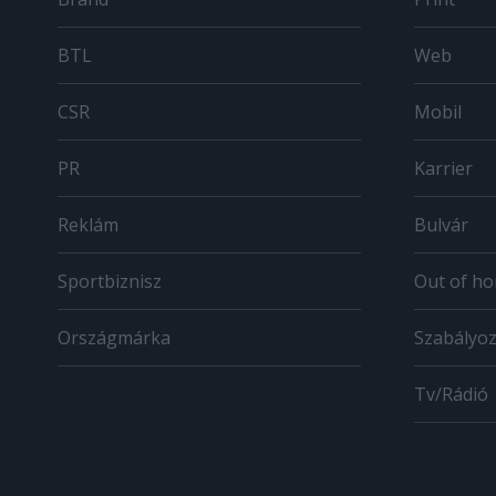
BTL
Web
CSR
Mobil
PR
Karrier
Reklám
Bulvár
Sportbiznisz
Out of h
Országmárka
Szabályo
Tv/Rádió