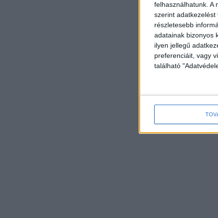
felhasználhatunk. A 
szerint adatkezelést
részletesebb informác
adatainak bizonyos k
ilyen jellegű adatke
preferenciáit, vagy v
található "Adatvéde
TOV