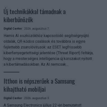
Új technikákkal támadnak a
kiberbűnözők
Digital Center
2026. augusztus 7.
Hamis AI eszközökhöz kapcsolódó segítségnyújtó
oldalak, QR-kódos csalások és továbbra is egyre
fejlettebb zsarolóvírusok: az ESET legfrissebb
kiberfenyegetettségi jelentése (Threat Riport) feltárja,
hogy a mesterséges intelligencia új korszakot nyitott
a kibertámadásokban. Az AI nemcsak...
Itthon is népszerűek a Samsung
kihajtható mobiljai
Digital Center
2026. augusztus 3.
A Samsung Electronics július 22-én bemutatott