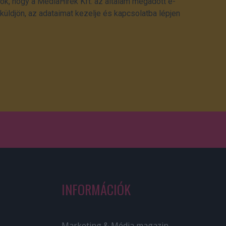
ok, hogy a MédiaHírek Kft. az általam megadott e-
üldjön, az adataimat kezelje és kapcsolatba lépjen
INFORMÁCIÓK
Marketing & Média magazin