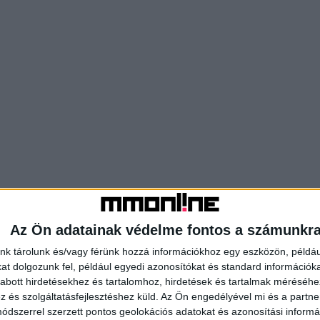
Az Ön adatainak védelme fontos a számunkr
nk tárolunk és/vagy férünk hozzá információkhoz egy eszközön, példáu
t dolgozunk fel, például egyedi azonosítókat és standard információk
abott hirdetésekhez és tartalomhoz, hirdetések és tartalmak méréséhe
és szolgáltatásfejlesztéshez küld.
Az Ön engedélyével mi és a partne
dszerrel szerzett pontos geolokációs adatokat és azonosítási informác