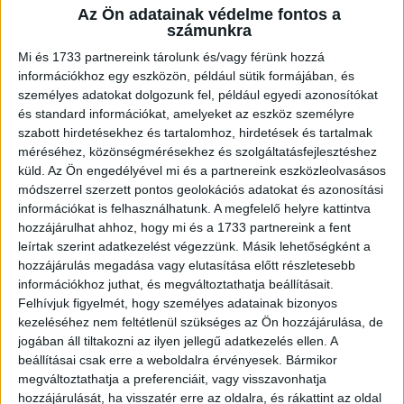
Az Ön adatainak védelme fontos a
A RADIOCAFÉN
számunkra
Mi és 1733 partnereink tárolunk és/vagy férünk hozzá
információkhoz egy eszközön, például sütik formájában, és
személyes adatokat dolgozunk fel, például egyedi azonosítókat
és standard információkat, amelyeket az eszköz személyre
szabott hirdetésekhez és tartalomhoz, hirdetések és tartalmak
méréséhez, közönségmérésekhez és szolgáltatásfejlesztéshez
küld.
Az Ön engedélyével mi és a partnereink eszközleolvasásos
módszerrel szerzett pontos geolokációs adatokat és azonosítási
információkat is felhasználhatunk. A megfelelő helyre kattintva
hozzájárulhat ahhoz, hogy mi és a 1733 partnereink a fent
Korábbi adások
leírtak szerint adatkezelést végezzünk. Másik lehetőségként a
hozzájárulás megadása vagy elutasítása előtt részletesebb
A rovat támogatói:
információkhoz juthat, és megváltoztathatja beállításait.
Felhívjuk figyelmét, hogy személyes adatainak bizonyos
kezeléséhez nem feltétlenül szükséges az Ön hozzájárulása, de
jogában áll tiltakozni az ilyen jellegű adatkezelés ellen. A
beállításai csak erre a weboldalra érvényesek. Bármikor
megváltoztathatja a preferenciáit, vagy visszavonhatja
hozzájárulását, ha visszatér erre az oldalra, és rákattint az oldal