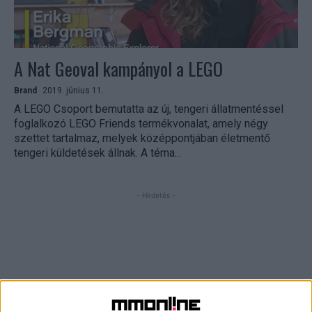
A Nat Geoval kampányol a LEGO
Brand
2019. június 11.
A LEGO Csoport bemutatta az új, tengeri állatmentéssel
foglalkozó LEGO Friends termékvonalat, amely négy
szettet tartalmaz, melyek középpontjában életmentő
tengeri küldetések állnak. A téma...
- Hirdetés -