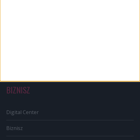
Bulvár
Out of home
Szabályozás
Tv/Rádió
BIZNISZ
Digital Center
Biznisz