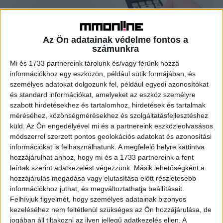
Marad a keresleti piac a tévés
hirdetéseknél
Az Ön adatainak védelme fontos a
számunkra
Marketing
2023. november 21.
Mi és 1733 partnereink tárolunk és/vagy férünk hozzá
Komoly áremeléseket jelentettek be a tévés reklámidőket
információkhoz egy eszközön, például sütik formájában, és
értékesítő cégek a jövő évre vonatkozóan, azonban a
személyes adatokat dolgozunk fel, például egyedi azonosítókat
MAKSZ ügynökségek a jelenleg látott piaci információk
és standard információkat, amelyeket az eszköz személyre
alapján a...
szabott hirdetésekhez és tartalomhoz, hirdetések és tartalmak
méréséhez, közönségmérésekhez és szolgáltatásfejlesztéshez
küld.
Az Ön engedélyével mi és a partnereink eszközleolvasásos
- Hirdetés -
módszerrel szerzett pontos geolokációs adatokat és azonosítási
információkat is felhasználhatunk. A megfelelő helyre kattintva
hozzájárulhat ahhoz, hogy mi és a 1733 partnereink a fent
leírtak szerint adatkezelést végezzünk. Másik lehetőségként a
hozzájárulás megadása vagy elutasítása előtt részletesebb
információkhoz juthat, és megváltoztathatja beállításait.
Felhívjuk figyelmét, hogy személyes adatainak bizonyos
kezeléséhez nem feltétlenül szükséges az Ön hozzájárulása, de
jogában áll tiltakozni az ilyen jellegű adatkezelés ellen. A