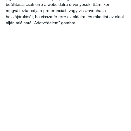
A RADIOCAFÉN
beállításai csak erre a weboldalra érvényesek. Bármikor
megváltoztathatja a preferenciáit, vagy visszavonhatja
hozzájárulását, ha visszatér erre az oldalra, és rákattint az oldal
alján található "Adatvédelem" gombra.
Korábbi adások
A rovat támogatói: