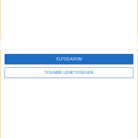
ELFOGADOM
Hírlevél
TOVÁBBI LEHETŐSÉGEK
feliratkozás
Iratkozz fel napi hírlevelünkre és kerülj képbe a média, az
ügynökségi és a reklám világ legfontosabb híreivel.