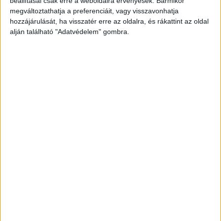
beállításai csak erre a weboldalra érvényesek. Bármikor
megváltoztathatja a preferenciáit, vagy visszavonhatja
hozzájárulását, ha visszatér erre az oldalra, és rákattint az oldal
alján található "Adatvédelem" gombra.
Korábbi adások
A rovat támogatói:
Még több podcast