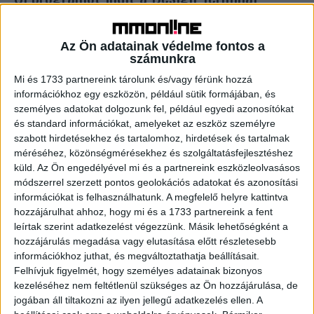
Biznisz
2019. december 12.
A Design Terminal a holland The Next Web felkérésére
Az Ön adatainak védelme fontos a
nagyszabású, kétéves programot indít januártól a nyugat-,
számunkra
és a kelet-közép-európai innovációs ökoszisztémák
Mi és 1733 partnereink tárolunk és/vagy férünk hozzá
összekapcsolására. A program...
információkhoz egy eszközön, például sütik formájában, és
személyes adatokat dolgozunk fel, például egyedi azonosítókat
és standard információkat, amelyeket az eszköz személyre
- Hirdetés -
szabott hirdetésekhez és tartalomhoz, hirdetések és tartalmak
méréséhez, közönségmérésekhez és szolgáltatásfejlesztéshez
küld.
Az Ön engedélyével mi és a partnereink eszközleolvasásos
módszerrel szerzett pontos geolokációs adatokat és azonosítási
információkat is felhasználhatunk. A megfelelő helyre kattintva
hozzájárulhat ahhoz, hogy mi és a 1733 partnereink a fent
leírtak szerint adatkezelést végezzünk. Másik lehetőségként a
hozzájárulás megadása vagy elutasítása előtt részletesebb
A RADIOCAFÉN
információkhoz juthat, és megváltoztathatja beállításait.
Felhívjuk figyelmét, hogy személyes adatainak bizonyos
kezeléséhez nem feltétlenül szükséges az Ön hozzájárulása, de
jogában áll tiltakozni az ilyen jellegű adatkezelés ellen. A