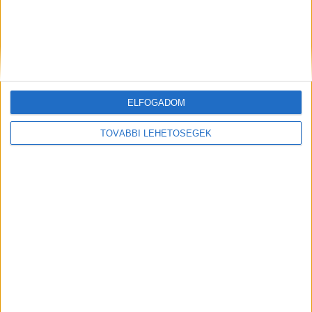
Hírlevél
ELFOGADOM
feliratkozás
TOVÁBBI LEHETŐSÉGEK
Iratkozz fel napi hírlevelünkre és kerülj képbe a média, az
ügynökségi és a reklám világ legfontosabb híreivel.
Email cím
*