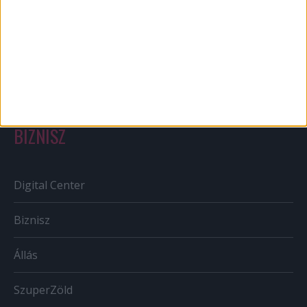
Out of home
Szabályozás
Tv/Rádió
BIZNISZ
Digital Center
Biznisz
Állás
SzuperZöld