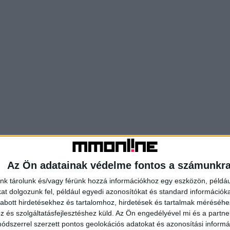
Az Ön adatainak védelme fontos a számunkr
nk tárolunk és/vagy férünk hozzá információkhoz egy eszközön, példáu
t dolgozunk fel, például egyedi azonosítókat és standard információk
abott hirdetésekhez és tartalomhoz, hirdetések és tartalmak méréséhe
és szolgáltatásfejlesztéshez küld.
Az Ön engedélyével mi és a partne
dszerrel szerzett pontos geolokációs adatokat és azonosítási informác