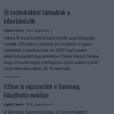
Új technikákkal támadnak a
kiberbűnözők
Digital Center
2026. augusztus 7.
Hamis AI eszközökhöz kapcsolódó segítségnyújtó
oldalak, QR-kódos csalások és továbbra is egyre
fejlettebb zsarolóvírusok: az ESET legfrissebb
kiberfenyegetettségi jelentése (Threat Riport) feltárja,
hogy a mesterséges intelligencia új korszakot nyitott
a kibertámadásokban. Az AI nemcsak...
Itthon is népszerűek a Samsung
kihajtható mobiljai
Digital Center
2026. augusztus 3.
A Samsung Electronics július 22-én bemutatott