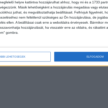
megfelelő helyre kattintva hozzájárulhat ahhoz, hogy mi és a 1733 partne
 végezzünk. Másik lehetőségként a hozzájárulás megadása vagy elutasí
iókhoz juthat, és megváltoztathatja beállításait.
Felhívjuk figyelmét, 
ezeléséhez nem feltétlenül szükséges az Ön hozzájárulása, de jogában 
zelés ellen. A beállításai csak erre a weboldalra érvényesek. Bármikor m
isszavonhatja hozzájárulását, ha visszatér erre az oldalra, és rákattint a
lem" gombra.
ÁBBI LEHETŐSÉGEK
ELFOGADOM