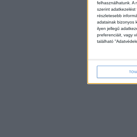
felhasználhatunk. A 
szerint adatkezelést
részletesebb informác
adatainak bizonyos k
ilyen jellegű adatke
preferenciáit, vagy v
található "Adatvéde
TOV