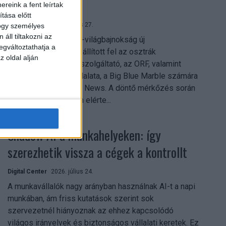
mindent vitt
reink a fent leírtak
tása előtt
Digital Center
2026. július 27.
hogy személyes
áll tiltakozni az
A 2026-os labdarúgó-világbajnokság új
egváltoztathatja a
streamingrekordokat állított fel az osztrák
z oldal alján
közszolgálati műsorszolgáltató, az ORF, valamint
technológiai leányvállalata, a Big Blue Marble számára
– írja a Broadband TV News. A döntő mérkőzés során
az átlagos nézőszám elérte...
Shadow AI a munkahelyeken: így
szerezhetik vissza a cégek a kontrollt
Digital Center
2026. július 24.
A munkavállalók nagy arányban használnak AI-t a napi
munkában, ám friss kutatások szerint sok
szervezetnél hiányoznak az ehhez kapcsolódó
világos irányelvek és biztonságos vállalati keretek. Ez