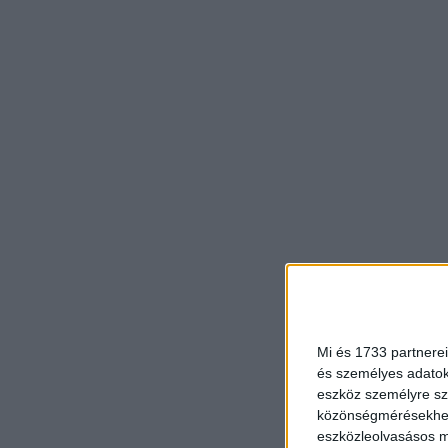
Mi és 1733 partnerei
és személyes adatoka
eszköz személyre sz
közönségmérésekhez 
eszközleolvasásos mó