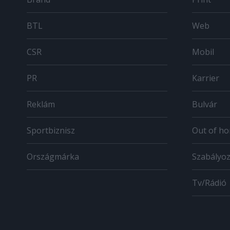
BTL
Web
CSR
Mobil
PR
Karrier
Reklám
Bulvár
Sportbiznisz
Out of h
Országmárka
Szabályo
Tv/Rádió