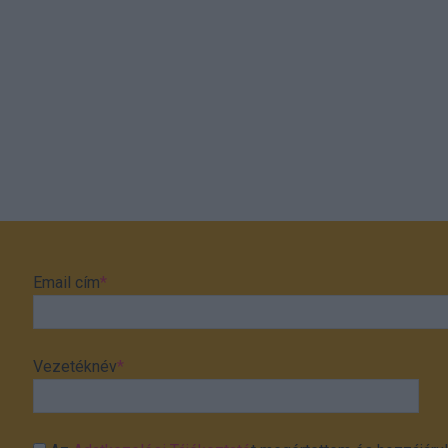
Email cím
*
Vezetéknév
*