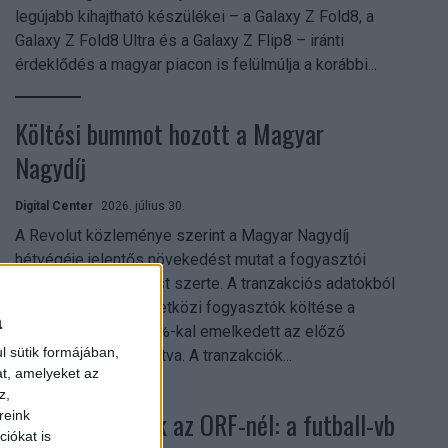
legújabb kihajtható készülékei – a Galaxy Z Fold8, a
Galaxy Z Fold8 Ultra és a Galaxy Z Flip8 – iránti
érdeklődés a magyar piacon is felülmúlja a korábbi...
Költési bummot hozott a Magyar
Nagydíj
Digital Center
2026. július 30.
A Revolut közleménye szerint a Magyar Nagydíj
hétvégéje jelentős növekedést mutat a fogyasztói
aktivitásban Budapest szerte. A tranzakciós adatokból
kiderül, hogy a nemzetközi fogyasztók költése a
a
versenyhétvégén 26%-kal emelkedett az előző
l sütik formájában,
hétvégéhez viszonyítva. A tranzakciók...
at, amelyeket az
z,
Rekordok dőltek az ORF-nél: a futball-vb
reink
iókat is