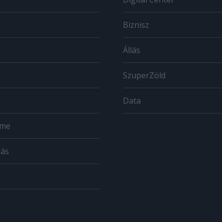
Biznisz
Állás
SzuperZöld
Data
ome
zás