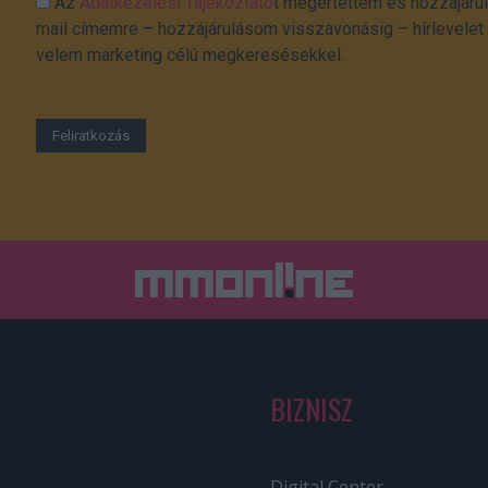
Az
Adatkezelési Tájékoztató
t megértettem és hozzájárul
mail címemre – hozzájárulásom visszavonásig – hírlevelet k
velem marketing célú megkeresésekkel.
BIZNISZ
Digital Center