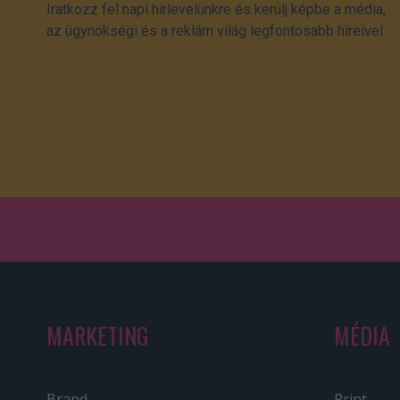
Iratkozz fel napi hírlevelünkre és kerülj képbe a média,
az ügynökségi és a reklám világ legfontosabb híreivel.
MARKETING
MÉDIA
Brand
Print