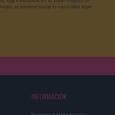
ok, hogy a MédiaHírek Kft. az általam megadott e-
üldjön, az adataimat kezelje és kapcsolatba lépjen
INFORMÁCIÓK
Marketing & Média magazin