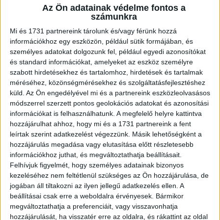
Az Ön adatainak védelme fontos a
A RADIOCAFÉN
számunkra
Mi és 1731 partnereink tárolunk és/vagy férünk hozzá
információkhoz egy eszközön, például sütik formájában, és
személyes adatokat dolgozunk fel, például egyedi azonosítókat
és standard információkat, amelyeket az eszköz személyre
szabott hirdetésekhez és tartalomhoz, hirdetések és tartalmak
méréséhez, közönségmérésekhez és szolgáltatásfejlesztéshez
küld.
Az Ön engedélyével mi és a partnereink eszközleolvasásos
módszerrel szerzett pontos geolokációs adatokat és azonosítási
információkat is felhasználhatunk. A megfelelő helyre kattintva
hozzájárulhat ahhoz, hogy mi és a 1731 partnereink a fent
Korábbi adások
leírtak szerint adatkezelést végezzünk. Másik lehetőségként a
hozzájárulás megadása vagy elutasítása előtt részletesebb
A rovat támogatói:
információkhoz juthat, és megváltoztathatja beállításait.
Felhívjuk figyelmét, hogy személyes adatainak bizonyos
kezeléséhez nem feltétlenül szükséges az Ön hozzájárulása, de
jogában áll tiltakozni az ilyen jellegű adatkezelés ellen. A
beállításai csak erre a weboldalra érvényesek. Bármikor
megváltoztathatja a preferenciáit, vagy visszavonhatja
hozzájárulását, ha visszatér erre az oldalra, és rákattint az oldal