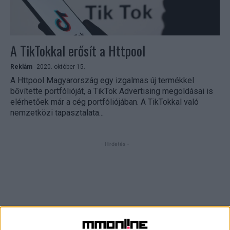
A TikTokkal erősít a Httpool
Reklám
2020. október 15.
A Httpool Magyarország egy izgalmas új termékkel
bővítette portfólióját, a TikTok Advertising megoldásai is
elérhetőek már a cég portfóliójában. A TikTokkal való
nemzetközi tapasztalata...
- Hirdetés -