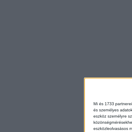
Mi és 1733 partnerei
és személyes adatoka
eszköz személyre sz
közönségmérésekhez 
eszközleolvasásos mó