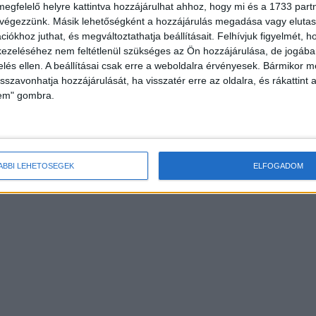
megfelelő helyre kattintva hozzájárulhat ahhoz, hogy mi és a 1733 partne
 végezzünk. Másik lehetőségként a hozzájárulás megadása vagy elutasí
iókhoz juthat, és megváltoztathatja beállításait.
Felhívjuk figyelmét, 
ezeléséhez nem feltétlenül szükséges az Ön hozzájárulása, de jogában 
zelés ellen. A beállításai csak erre a weboldalra érvényesek. Bármikor m
isszavonhatja hozzájárulását, ha visszatér erre az oldalra, és rákattint a
lem" gombra.
ÁBBI LEHETŐSÉGEK
ELFOGADOM