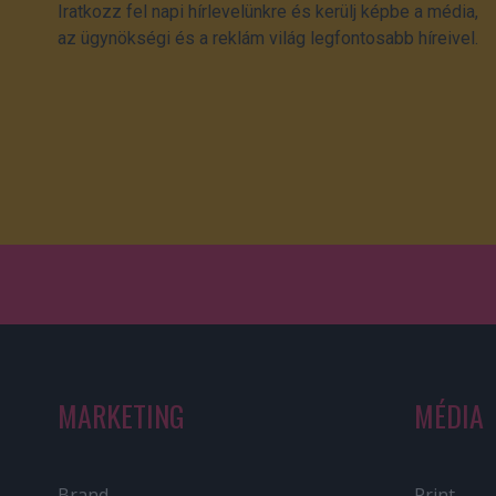
Iratkozz fel napi hírlevelünkre és kerülj képbe a média,
az ügynökségi és a reklám világ legfontosabb híreivel.
MARKETING
MÉDIA
Brand
Print