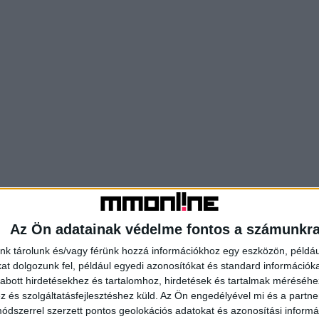
Az Ön adatainak védelme fontos a számunkr
nk tárolunk és/vagy férünk hozzá információkhoz egy eszközön, példáu
t dolgozunk fel, például egyedi azonosítókat és standard információk
abott hirdetésekhez és tartalomhoz, hirdetések és tartalmak méréséhe
és szolgáltatásfejlesztéshez küld.
Az Ön engedélyével mi és a partne
dszerrel szerzett pontos geolokációs adatokat és azonosítási informác