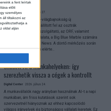
mindent vitt
reink a fent leírtak
tása előtt
Digital Center
2026. július 27.
hogy személyes
áll tiltakozni az
A 2026-os labdarúgó-világbajnokság új
egváltoztathatja a
streamingrekordokat állított fel az osztrák
z oldal alján
közszolgálati műsorszolgáltató, az ORF, valamint
technológiai leányvállalata, a Big Blue Marble számára
– írja a Broadband TV News. A döntő mérkőzés során
az átlagos nézőszám elérte...
Shadow AI a munkahelyeken: így
szerezhetik vissza a cégek a kontrollt
Digital Center
2026. július 24.
A munkavállalók nagy arányban használnak AI-t a napi
munkában, ám friss kutatások szerint sok
szervezetnél hiányoznak az ehhez kapcsolódó
világos irányelvek és biztonságos vállalati keretek. Ez