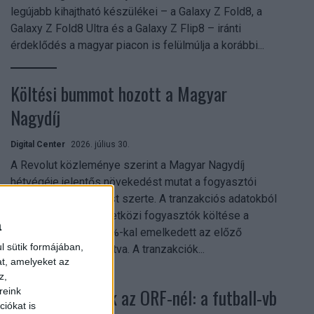
legújabb kihajtható készülékei – a Galaxy Z Fold8, a
Galaxy Z Fold8 Ultra és a Galaxy Z Flip8 – iránti
érdeklődés a magyar piacon is felülmúlja a korábbi...
Költési bummot hozott a Magyar
Nagydíj
Digital Center
2026. július 30.
A Revolut közleménye szerint a Magyar Nagydíj
hétvégéje jelentős növekedést mutat a fogyasztói
aktivitásban Budapest szerte. A tranzakciós adatokból
kiderül, hogy a nemzetközi fogyasztók költése a
a
versenyhétvégén 26%-kal emelkedett az előző
l sütik formájában,
hétvégéhez viszonyítva. A tranzakciók...
at, amelyeket az
z,
Rekordok dőltek az ORF-nél: a futball-vb
reink
iókat is