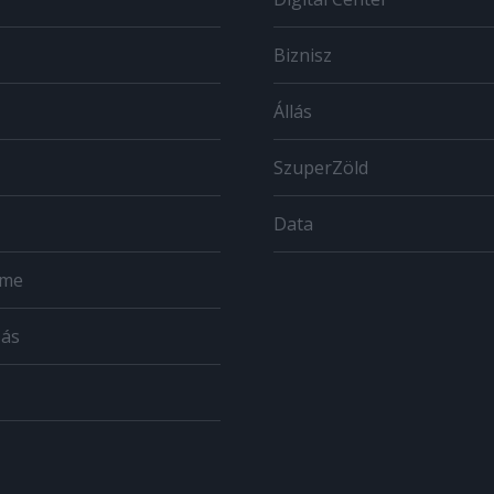
Biznisz
Állás
SzuperZöld
Data
ome
zás