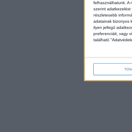
felhasználhatunk. A 
szerint adatkezelést
részletesebb informác
adatainak bizonyos k
ilyen jellegű adatke
preferenciáit, vagy v
található "Adatvéde
TOV