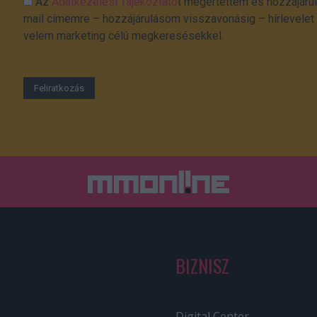
Az
Adatkezelési Tájékoztató
t megértettem és hozzájárul
mail címemre – hozzájárulásom visszavonásig – hírlevelet k
velem marketing célú megkeresésekkel.
BIZNISZ
Digital Center