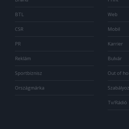
BTL
Web
CSR
Mobil
PR
Karrier
Reklám
Bulvár
Sportbiznisz
Out of h
Országmárka
Szabályo
Tv/Rádió