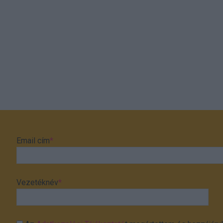
Email cím
*
Vezetéknév
*