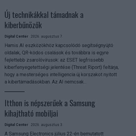
Új technikákkal támadnak a
kiberbűnözők
Digital Center
2026. augusztus 7.
Hamis AI eszközökhöz kapcsolódó segítségnyújtó
oldalak, QR-kódos csalások és továbbra is egyre
fejlettebb zsarolóvírusok: az ESET legfrissebb
kiberfenyegetettségi jelentése (Threat Riport) feltárja,
hogy a mesterséges intelligencia új korszakot nyitott
a kibertámadásokban. Az AI nemcsak...
Itthon is népszerűek a Samsung
kihajtható mobiljai
Digital Center
2026. augusztus 3.
A Samsung Electronics július 22-én bemutatott