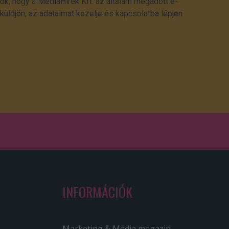
ok, hogy a MédiaHírek Kft. az általam megadott e-
üldjön, az adataimat kezelje és kapcsolatba lépjen
INFORMÁCIÓK
Marketing & Média magazin