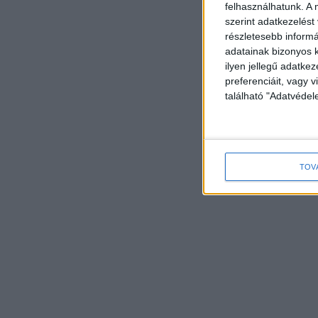
felhasználhatunk. A 
szerint adatkezelést
részletesebb informác
adatainak bizonyos k
ilyen jellegű adatke
preferenciáit, vagy v
található "Adatvéde
TOV