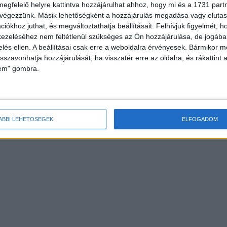
megfelelő helyre kattintva hozzájárulhat ahhoz, hogy mi és a 1731 partne
 végezzünk. Másik lehetőségként a hozzájárulás megadása vagy elutasí
iókhoz juthat, és megváltoztathatja beállításait.
Felhívjuk figyelmét, 
ezeléséhez nem feltétlenül szükséges az Ön hozzájárulása, de jogában 
zelés ellen. A beállításai csak erre a weboldalra érvényesek. Bármikor m
isszavonhatja hozzájárulását, ha visszatér erre az oldalra, és rákattint a
lem" gombra.
ÁBBI LEHETŐSÉGEK
ELFOGADOM