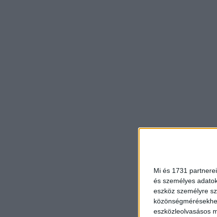
Mi és 1731 partnerei
és személyes adatoka
eszköz személyre sz
közönségmérésekhez 
eszközleolvasásos mó