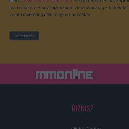
Az
Adatkezelési Tájékoztató
t megértettem és hozzájárul
mail címemre – hozzájárulásom visszavonásig – hírlevelet k
velem marketing célú megkeresésekkel.
BIZNISZ
Digital Center