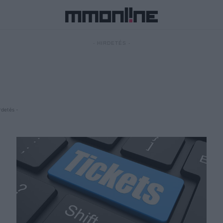
- HIRDETÉS -
rdetés -