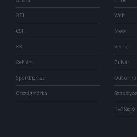
BTL
Web
CSR
Mobil
PR
Karrier
Reklám
Bulvár
Sportbiznisz
Out of h
Országmárka
Szabályo
Tv/Rádió