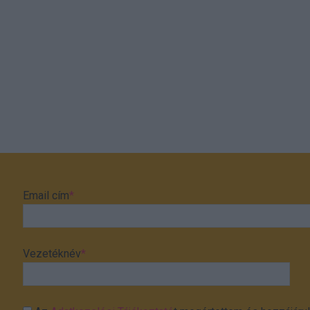
Email cím
*
Vezetéknév
*