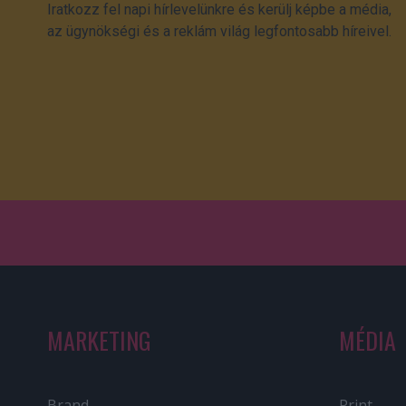
Iratkozz fel napi hírlevelünkre és kerülj képbe a média,
az ügynökségi és a reklám világ legfontosabb híreivel.
MARKETING
MÉDIA
Brand
Print