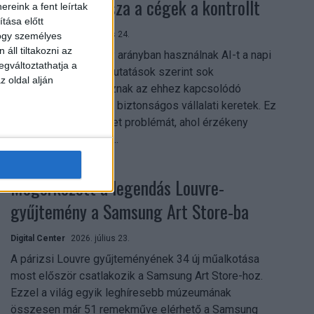
szerezhetik vissza a cégek a kontrollt
reink a fent leírtak
tása előtt
Digital Center
2026. július 24.
hogy személyes
áll tiltakozni az
A munkavállalók nagy arányban használnak AI-t a napi
egváltoztathatja a
munkában, ám friss kutatások szerint sok
z oldal alján
szervezetnél hiányoznak az ehhez kapcsolódó
világos irányelvek és biztonságos vállalati keretek. Ez
különösen ott jelenthet problémát, ahol érzékeny
üzleti információkkal...
Megérkezett a legendás Louvre-
gyűjtemény a Samsung Art Store-ba
Digital Center
2026. július 23.
A párizsi Louvre gyűjteményének 34 új műalkotása
most először csatlakozik a Samsung Art Store-hoz.
Ezzel a világ egyik leghíresebb múzeumának
összesen már 51 remekműve elérhető a Samsung