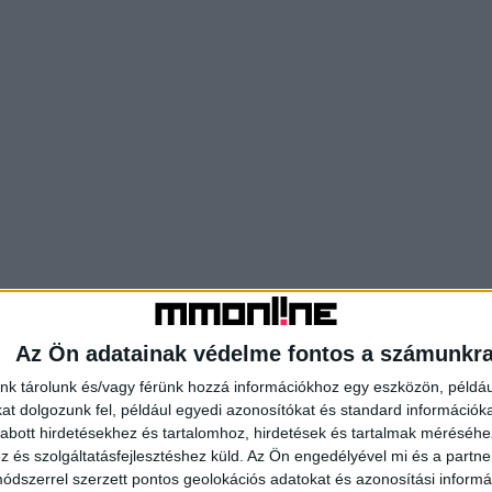
Az Ön adatainak védelme fontos a számunkr
nk tárolunk és/vagy férünk hozzá információkhoz egy eszközön, példáu
t dolgozunk fel, például egyedi azonosítókat és standard információk
abott hirdetésekhez és tartalomhoz, hirdetések és tartalmak méréséhe
és szolgáltatásfejlesztéshez küld.
Az Ön engedélyével mi és a partne
dszerrel szerzett pontos geolokációs adatokat és azonosítási informác