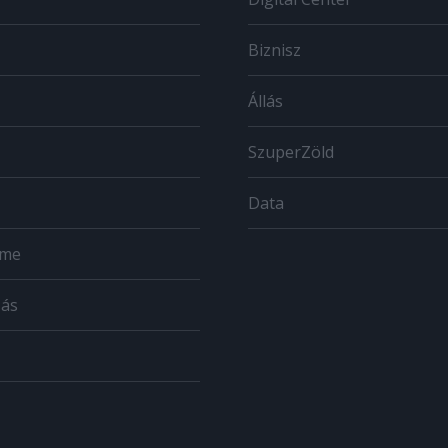
Biznisz
Állás
SzuperZöld
Data
ome
zás