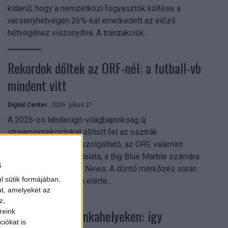
kiderül, hogy a nemzetközi fogyasztók költése a
versenyhétvégén 26%-kal emelkedett az előző
hétvégéhez viszonyítva. A tranzakciók...
Rekordok dőltek az ORF-nél: a futball-vb
mindent vitt
Digital Center
2026. július 27.
A 2026-os labdarúgó-világbajnokság új
streamingrekordokat állított fel az osztrák
közszolgálati műsorszolgáltató, az ORF, valamint
technológiai leányvállalata, a Big Blue Marble számára
a
– írja a Broadband TV News. A döntő mérkőzés során
l sütik formájában,
az átlagos nézőszám elérte...
at, amelyeket az
z,
Shadow AI a munkahelyeken: így
reink
iókat is