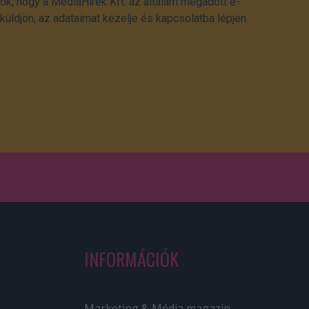
ok, hogy a MédiaHírek Kft. az általam megadott e-
üldjön, az adataimat kezelje és kapcsolatba lépjen
INFORMÁCIÓK
Marketing & Média magazin