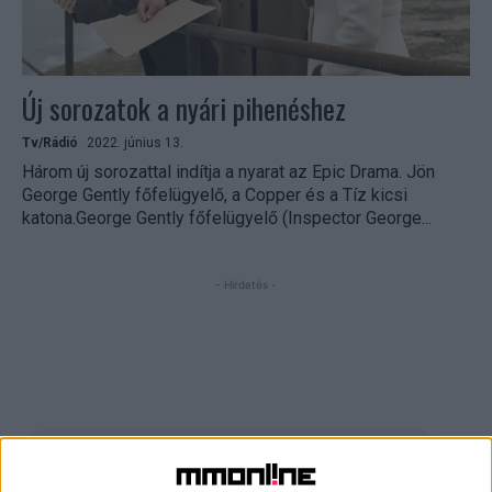
Új sorozatok a nyári pihenéshez
Tv/Rádió
2022. június 13.
Három új sorozattal indítja a nyarat az Epic Drama. Jön
George Gently főfelügyelő, a Copper és a Tíz kicsi
katona.George Gently főfelügyelő (Inspector George...
- Hirdetés -