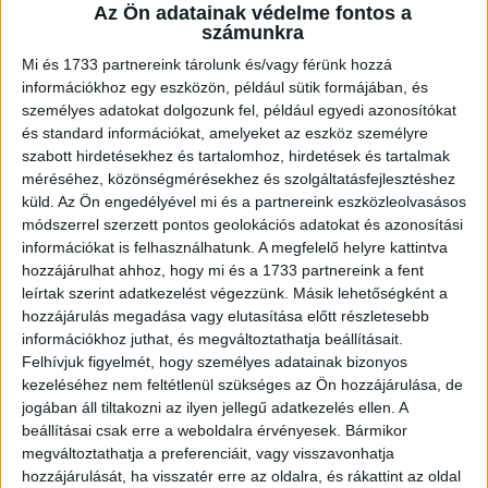
A RADIOCAFÉN
Az Ön adatainak védelme fontos a
számunkra
Mi és 1733 partnereink tárolunk és/vagy férünk hozzá
információkhoz egy eszközön, például sütik formájában, és
személyes adatokat dolgozunk fel, például egyedi azonosítókat
és standard információkat, amelyeket az eszköz személyre
szabott hirdetésekhez és tartalomhoz, hirdetések és tartalmak
méréséhez, közönségmérésekhez és szolgáltatásfejlesztéshez
küld.
Az Ön engedélyével mi és a partnereink eszközleolvasásos
módszerrel szerzett pontos geolokációs adatokat és azonosítási
információkat is felhasználhatunk. A megfelelő helyre kattintva
Korábbi adások
hozzájárulhat ahhoz, hogy mi és a 1733 partnereink a fent
leírtak szerint adatkezelést végezzünk. Másik lehetőségként a
A rovat támogatói:
hozzájárulás megadása vagy elutasítása előtt részletesebb
információkhoz juthat, és megváltoztathatja beállításait.
Felhívjuk figyelmét, hogy személyes adatainak bizonyos
kezeléséhez nem feltétlenül szükséges az Ön hozzájárulása, de
jogában áll tiltakozni az ilyen jellegű adatkezelés ellen. A
beállításai csak erre a weboldalra érvényesek. Bármikor
megváltoztathatja a preferenciáit, vagy visszavonhatja
hozzájárulását, ha visszatér erre az oldalra, és rákattint az oldal