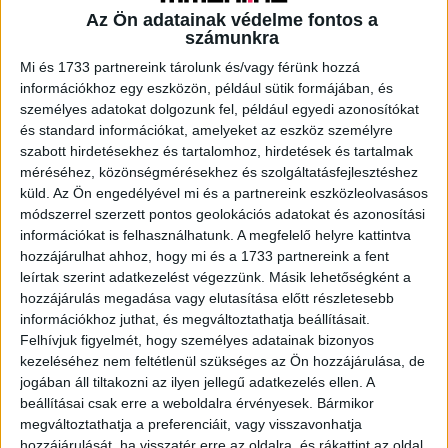
Az Ön adatainak védelme fontos a
számunkra
A RADIOCAFÉN
Mi és 1733 partnereink tárolunk és/vagy férünk hozzá
információkhoz egy eszközön, például sütik formájában, és
személyes adatokat dolgozunk fel, például egyedi azonosítókat
és standard információkat, amelyeket az eszköz személyre
szabott hirdetésekhez és tartalomhoz, hirdetések és tartalmak
méréséhez, közönségmérésekhez és szolgáltatásfejlesztéshez
küld.
Az Ön engedélyével mi és a partnereink eszközleolvasásos
módszerrel szerzett pontos geolokációs adatokat és azonosítási
információkat is felhasználhatunk. A megfelelő helyre kattintva
hozzájárulhat ahhoz, hogy mi és a 1733 partnereink a fent
leírtak szerint adatkezelést végezzünk. Másik lehetőségként a
hozzájárulás megadása vagy elutasítása előtt részletesebb
Korábbi adások
információkhoz juthat, és megváltoztathatja beállításait.
Felhívjuk figyelmét, hogy személyes adatainak bizonyos
A rovat támogatói:
kezeléséhez nem feltétlenül szükséges az Ön hozzájárulása, de
jogában áll tiltakozni az ilyen jellegű adatkezelés ellen. A
beállításai csak erre a weboldalra érvényesek. Bármikor
megváltoztathatja a preferenciáit, vagy visszavonhatja
hozzájárulását, ha visszatér erre az oldalra, és rákattint az oldal