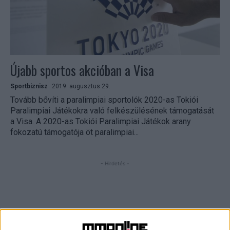
Újabb sportos akcióban a Visa
Sportbiznisz
2019. augusztus 29.
Tovább bővíti a paralimpiai sportolók 2020-as Tokiói
Paralimpiai Játékokra való felkészülésének támogatását
a Visa. A 2020-as Tokiói Paralimpiai Játékok arany
fokozatú támogatója öt paralimpiai...
- Hirdetés -