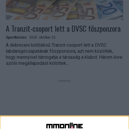
A Tranzit-csoport lett a DVSC főszponzora
Sportbiznisz
2020. október 22.
A debreceni kötődésű Tranzit-csoport lett a DVSC
labdarúgócsapatának főszponzora, azt nem közölték,
hogy mennyivel támogatja a társaság a klubot. Három évre
szóló megállapodást kötöttek...
- Hirdetés -