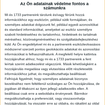
Az Ön adatainak védelme fontos a
A RADIOCAFÉN
számunkra
Mi és 1733 partnereink tárolunk és/vagy férünk hozzá
információkhoz egy eszközön, például sütik formájában, és
személyes adatokat dolgozunk fel, például egyedi azonosítókat
és standard információkat, amelyeket az eszköz személyre
szabott hirdetésekhez és tartalomhoz, hirdetések és tartalmak
méréséhez, közönségmérésekhez és szolgáltatásfejlesztéshez
küld.
Az Ön engedélyével mi és a partnereink eszközleolvasásos
módszerrel szerzett pontos geolokációs adatokat és azonosítási
információkat is felhasználhatunk. A megfelelő helyre kattintva
hozzájárulhat ahhoz, hogy mi és a 1733 partnereink a fent
Korábbi adások
leírtak szerint adatkezelést végezzünk. Másik lehetőségként a
hozzájárulás megadása vagy elutasítása előtt részletesebb
A rovat támogatói:
információkhoz juthat, és megváltoztathatja beállításait.
Felhívjuk figyelmét, hogy személyes adatainak bizonyos
kezeléséhez nem feltétlenül szükséges az Ön hozzájárulása, de
jogában áll tiltakozni az ilyen jellegű adatkezelés ellen. A
beállításai csak erre a weboldalra érvényesek. Bármikor
megváltoztathatja a preferenciáit, vagy visszavonhatja
hozzájárulását, ha visszatér erre az oldalra, és rákattint az oldal