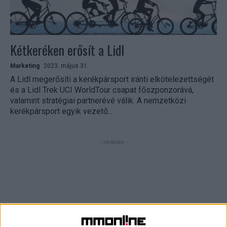
Kétkeréken erősít a Lidl
Marketing
2023. május 31.
A Lidl megerősíti a kerékpársport iránti elkötelezettségét
és a Lidl Trek UCI WorldTour csapat főszponzorává,
valamint stratégiai partnerévé válik. A nemzetközi
kerékpársport egyik vezető...
- Hirdetés -