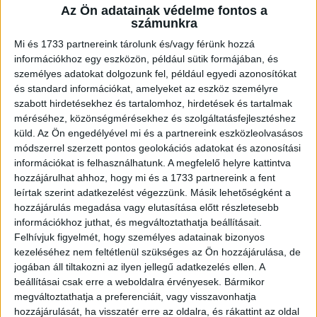
Az Ön adatainak védelme fontos a
A RADIOCAFÉN
számunkra
Mi és 1733 partnereink tárolunk és/vagy férünk hozzá
információkhoz egy eszközön, például sütik formájában, és
személyes adatokat dolgozunk fel, például egyedi azonosítókat
és standard információkat, amelyeket az eszköz személyre
szabott hirdetésekhez és tartalomhoz, hirdetések és tartalmak
méréséhez, közönségmérésekhez és szolgáltatásfejlesztéshez
küld.
Az Ön engedélyével mi és a partnereink eszközleolvasásos
módszerrel szerzett pontos geolokációs adatokat és azonosítási
információkat is felhasználhatunk. A megfelelő helyre kattintva
hozzájárulhat ahhoz, hogy mi és a 1733 partnereink a fent
Korábbi adások
leírtak szerint adatkezelést végezzünk. Másik lehetőségként a
hozzájárulás megadása vagy elutasítása előtt részletesebb
A rovat támogatói:
információkhoz juthat, és megváltoztathatja beállításait.
Felhívjuk figyelmét, hogy személyes adatainak bizonyos
kezeléséhez nem feltétlenül szükséges az Ön hozzájárulása, de
jogában áll tiltakozni az ilyen jellegű adatkezelés ellen. A
beállításai csak erre a weboldalra érvényesek. Bármikor
megváltoztathatja a preferenciáit, vagy visszavonhatja
hozzájárulását, ha visszatér erre az oldalra, és rákattint az oldal