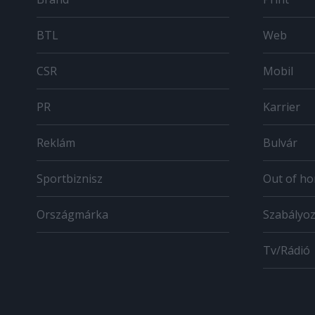
BTL
Web
CSR
Mobil
PR
Karrier
Reklám
Bulvár
Sportbiznisz
Out of h
Országmárka
Szabályo
Tv/Rádió