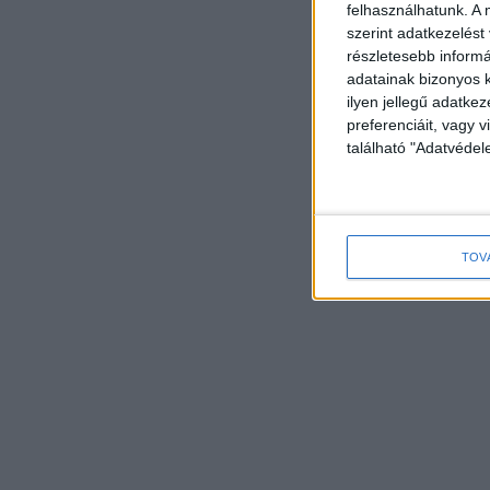
felhasználhatunk. A 
szerint adatkezelést
részletesebb informác
adatainak bizonyos k
ilyen jellegű adatke
preferenciáit, vagy v
található "Adatvéde
TOV