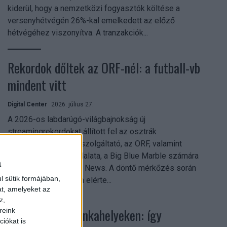
kiderül, hogy a nemzetközi fogyasztók költése a
versenyhétvégén 26%-kal emelkedett az előző
hétvégéhez viszonyítva. A tranzakciók...
Rekordok dőltek az ORF-nél: a futball-vb
mindent vitt
Digital Center
2026. július 27.
A 2026-os labdarúgó-világbajnokság új
streamingrekordokat állított fel az osztrák
közszolgálati műsorszolgáltató, az ORF, valamint
technológiai leányvállalata, a Big Blue Marble számára
a
– írja a Broadband TV News. A döntő mérkőzés során
l sütik formájában,
az átlagos nézőszám elérte...
at, amelyeket az
z,
Shadow AI a munkahelyeken: így
reink
iókat is