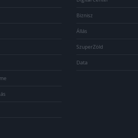
Biznisz
Állás
SzuperZöld
Data
ome
zás