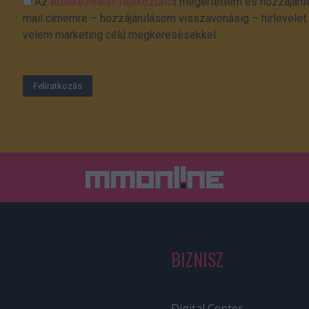
Az
Adatkezelési Tájékoztató
t megértettem és hozzájárul
mail címemre – hozzájárulásom visszavonásig – hírlevelet k
velem marketing célú megkeresésekkel.
BIZNISZ
Digital Center