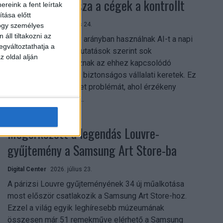
szerezhetik vissza a cégek a kontrollt
reink a fent leírtak
tása előtt
Digital Center
2026. július 24.
hogy személyes
áll tiltakozni az
A munkavállalók nagy arányban használnak AI-t a napi
egváltoztathatja a
munkában, ám friss kutatások szerint sok
z oldal alján
szervezetnél hiányoznak az ehhez kapcsolódó
világos irányelvek és biztonságos vállalati keretek. Ez
különösen ott jelenthet problémát, ahol érzékeny
üzleti információkkal...
Megérkezett a legendás Louvre-
gyűjtemény a Samsung Art Store-ba
Digital Center
2026. július 23.
A párizsi Louvre gyűjteményének 34 új műalkotása
most először csatlakozik a Samsung Art Store-hoz.
Ezzel a világ egyik leghíresebb múzeumának
összesen már 51 remekműve elérhető a Samsung