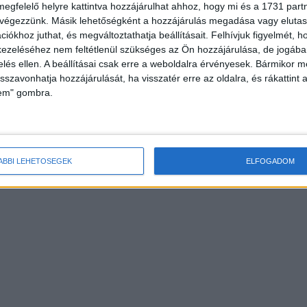
megfelelő helyre kattintva hozzájárulhat ahhoz, hogy mi és a 1731 partne
 végezzünk. Másik lehetőségként a hozzájárulás megadása vagy elutasí
iókhoz juthat, és megváltoztathatja beállításait.
Felhívjuk figyelmét, 
ezeléséhez nem feltétlenül szükséges az Ön hozzájárulása, de jogában 
zelés ellen. A beállításai csak erre a weboldalra érvényesek. Bármikor m
isszavonhatja hozzájárulását, ha visszatér erre az oldalra, és rákattint a
lem" gombra.
ÁBBI LEHETŐSÉGEK
ELFOGADOM