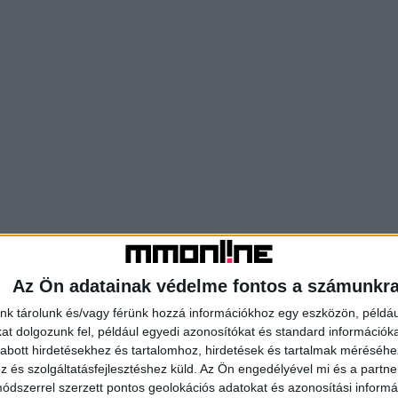
Az Ön adatainak védelme fontos a számunkr
nk tárolunk és/vagy férünk hozzá információkhoz egy eszközön, példáu
t dolgozunk fel, például egyedi azonosítókat és standard információk
abott hirdetésekhez és tartalomhoz, hirdetések és tartalmak méréséhe
és szolgáltatásfejlesztéshez küld.
Az Ön engedélyével mi és a partne
dszerrel szerzett pontos geolokációs adatokat és azonosítási informác