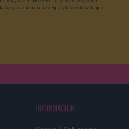
ok, hogy a MédiaHírek Kft. az általam megadott e-
üldjön, az adataimat kezelje és kapcsolatba lépjen
INFORMÁCIÓK
Marketing & Média magazin