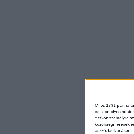
Mi és 1731 partnerei
és személyes adatoka
eszköz személyre sz
közönségmérésekhez 
eszközleolvasásos mó