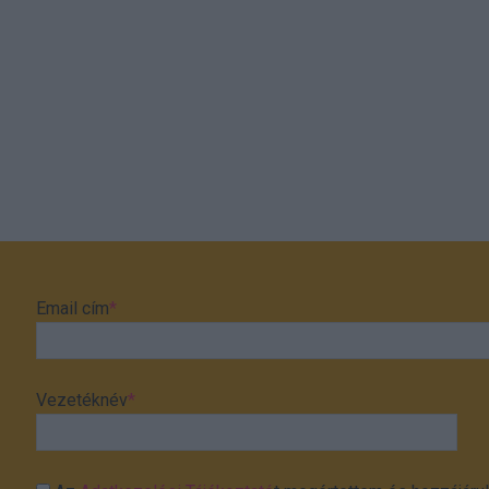
Email cím
*
Vezetéknév
*