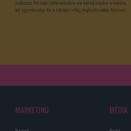
Iratkozz fel napi hírlevelünkre és kerülj képbe a média,
az ügynökségi és a reklám világ legfontosabb híreivel.
MARKETING
MÉDIA
Brand
Print