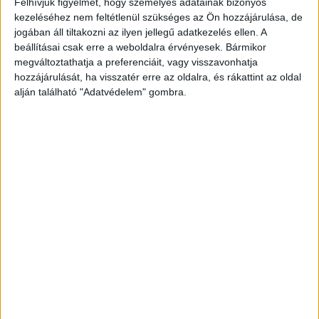
Felhívjuk figyelmét, hogy személyes adatainak bizonyos
Média
2022. szeptember 26.
kezeléséhez nem feltétlenül szükséges az Ön hozzájárulása, de
Szeptember 26-án – Rákóczi Feri műsorvezetésével –
jogában áll tiltakozni az ilyen jellegű adatkezelés ellen. A
kezdetét veszi a Troll a konyhában című kulináris krimi,
beállításai csak erre a weboldalra érvényesek. Bármikor
amiben minden héten 6-6 celeb próbálja csapatként
megváltoztathatja a preferenciáit, vagy visszavonhatja
lenyűgözni...
hozzájárulását, ha visszatér erre az oldalra, és rákattint az oldal
alján található "Adatvédelem" gombra.
- Hirdetés -
A RADIOCAFÉN