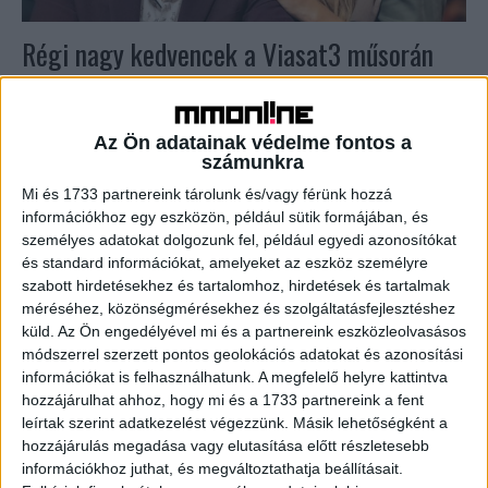
Régi nagy kedvencek a Viasat3 műsorán
Média
2023. február 17.
Brigi és Brúnó rengeteg nevetést ígér, a Troll a konyhában
második évada pedig új kihívásokkal teszi próbára a
Az Ön adatainak védelme fontos a
számunkra
celebeket.Március 6-án 19 órától Oroszlán Szonja...
Mi és 1733 partnereink tárolunk és/vagy férünk hozzá
információkhoz egy eszközön, például sütik formájában, és
személyes adatokat dolgozunk fel, például egyedi azonosítókat
és standard információkat, amelyeket az eszköz személyre
szabott hirdetésekhez és tartalomhoz, hirdetések és tartalmak
méréséhez, közönségmérésekhez és szolgáltatásfejlesztéshez
küld.
Az Ön engedélyével mi és a partnereink eszközleolvasásos
módszerrel szerzett pontos geolokációs adatokat és azonosítási
információkat is felhasználhatunk. A megfelelő helyre kattintva
hozzájárulhat ahhoz, hogy mi és a 1733 partnereink a fent
Sztárok versengenek a VIASAT3
leírtak szerint adatkezelést végezzünk. Másik lehetőségként a
hozzájárulás megadása vagy elutasítása előtt részletesebb
konyhájában
információkhoz juthat, és megváltoztathatja beállításait.