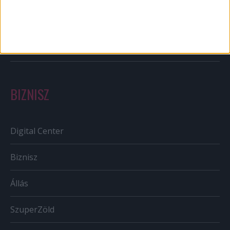
Szabályozás
Tv/Rádió
BIZNISZ
Digital Center
Biznisz
Állás
SzuperZöld