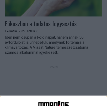
Fókuszban a tudatos fogyasztás
Tv/Rádió
2020. április 21.
Idén nem csupán a Föld napját, hanem annak 50.
évfordulóját is ünnepeljük, amelynek fő témája a
klímaváltozás. A Viasat Nature természetcsatorna
számos alkalommal igyekezett...
- Hirdetés -