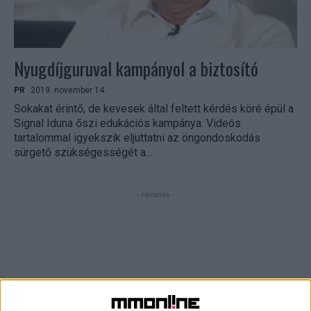
Nyugdíjguruval kampányol a biztosító
PR
2019. november 14.
Sokakat érintő, de kevesek által feltett kérdés köré épül a
Signal Iduna őszi edukációs kampánya. Videós
tartalommal igyekszik eljuttatni az öngondoskodás
sürgető szükségességét a...
- Hirdetés -