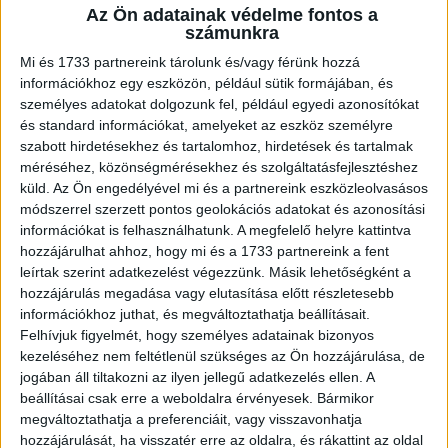
Az Ön adatainak védelme fontos a
A RADIOCAFÉN
számunkra
Mi és 1733 partnereink tárolunk és/vagy férünk hozzá
információkhoz egy eszközön, például sütik formájában, és
személyes adatokat dolgozunk fel, például egyedi azonosítókat
és standard információkat, amelyeket az eszköz személyre
szabott hirdetésekhez és tartalomhoz, hirdetések és tartalmak
méréséhez, közönségmérésekhez és szolgáltatásfejlesztéshez
küld.
Az Ön engedélyével mi és a partnereink eszközleolvasásos
módszerrel szerzett pontos geolokációs adatokat és azonosítási
információkat is felhasználhatunk. A megfelelő helyre kattintva
hozzájárulhat ahhoz, hogy mi és a 1733 partnereink a fent
Korábbi adások
leírtak szerint adatkezelést végezzünk. Másik lehetőségként a
hozzájárulás megadása vagy elutasítása előtt részletesebb
A rovat támogatói:
információkhoz juthat, és megváltoztathatja beállításait.
Felhívjuk figyelmét, hogy személyes adatainak bizonyos
kezeléséhez nem feltétlenül szükséges az Ön hozzájárulása, de
jogában áll tiltakozni az ilyen jellegű adatkezelés ellen. A
beállításai csak erre a weboldalra érvényesek. Bármikor
megváltoztathatja a preferenciáit, vagy visszavonhatja
hozzájárulását, ha visszatér erre az oldalra, és rákattint az oldal