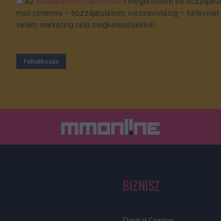
Az
Adatkezelési Tájékoztató
t megértettem és hozzájárul
mail címemre – hozzájárulásom visszavonásig – hírlevelet k
velem marketing célú megkeresésekkel.
BIZNISZ
Digital Center