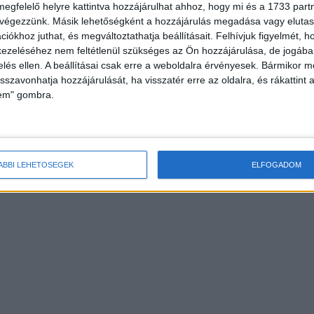
megfelelő helyre kattintva hozzájárulhat ahhoz, hogy mi és a 1733 partne
 végezzünk. Másik lehetőségként a hozzájárulás megadása vagy elutasí
iókhoz juthat, és megváltoztathatja beállításait.
Felhívjuk figyelmét, 
ezeléséhez nem feltétlenül szükséges az Ön hozzájárulása, de jogában 
zelés ellen. A beállításai csak erre a weboldalra érvényesek. Bármikor m
isszavonhatja hozzájárulását, ha visszatér erre az oldalra, és rákattint a
lem" gombra.
ÁBBI LEHETŐSÉGEK
ELFOGADOM