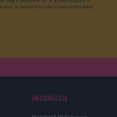
ok, hogy a MédiaHírek Kft. az általam megadott e-
üldjön, az adataimat kezelje és kapcsolatba lépjen
INFORMÁCIÓK
Marketing & Média magazin