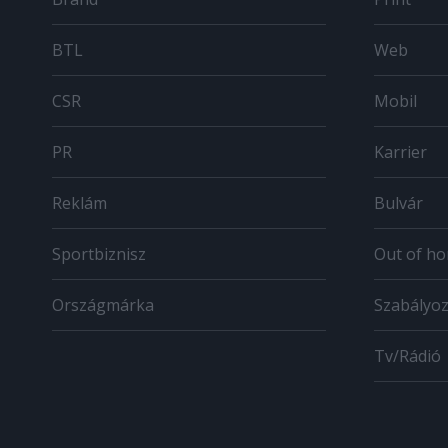
BTL
Web
CSR
Mobil
PR
Karrier
Reklám
Bulvár
Sportbiznisz
Out of h
Országmárka
Szabályo
Tv/Rádió