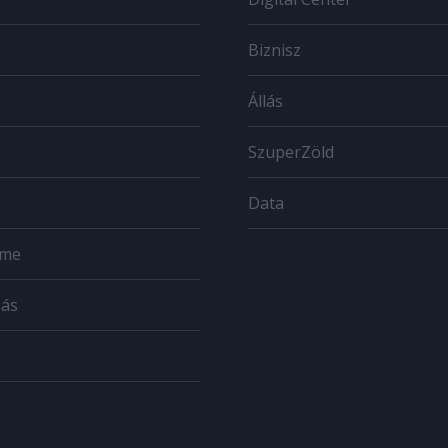
Biznisz
Állás
SzuperZöld
Data
ome
zás