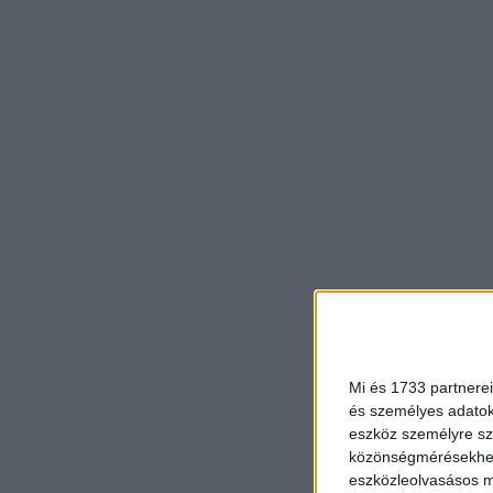
Mi és 1733 partnerei
és személyes adatoka
eszköz személyre sz
közönségmérésekhez 
eszközleolvasásos mó