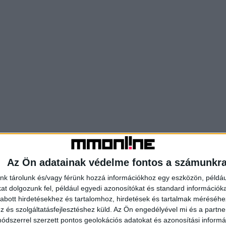
Az Ön adatainak védelme fontos a számunkr
nk tárolunk és/vagy férünk hozzá információkhoz egy eszközön, példáu
t dolgozunk fel, például egyedi azonosítókat és standard információk
abott hirdetésekhez és tartalomhoz, hirdetések és tartalmak méréséhe
és szolgáltatásfejlesztéshez küld.
Az Ön engedélyével mi és a partne
dszerrel szerzett pontos geolokációs adatokat és azonosítási informác