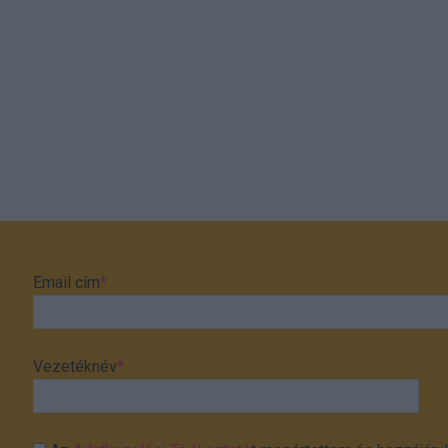
Email cím
*
Vezetéknév
*