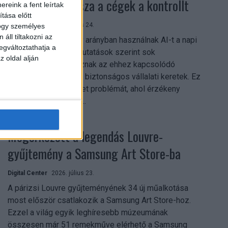
szerezhetik vissza a cégek a kontrollt
reink a fent leírtak
tása előtt
Digital Center
2026. július 24.
hogy személyes
áll tiltakozni az
A munkavállalók nagy arányban használnak AI-t a napi
egváltoztathatja a
munkában, ám friss kutatások szerint sok
z oldal alján
szervezetnél hiányoznak az ehhez kapcsolódó
világos irányelvek és biztonságos vállalati keretek. Ez
különösen ott jelenthet problémát, ahol érzékeny
üzleti információkkal...
Megérkezett a legendás Louvre-
gyűjtemény a Samsung Art Store-ba
Digital Center
2026. július 23.
A párizsi Louvre gyűjteményének 34 új műalkotása
most először csatlakozik a Samsung Art Store-hoz.
Ezzel a világ egyik leghíresebb múzeumának
összesen már 51 remekműve elérhető a Samsung