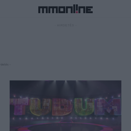
- HIRDETÉS -
rdetés -