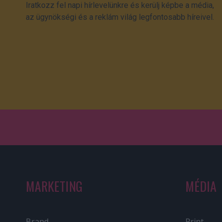
Iratkozz fel napi hírlevelünkre és kerülj képbe a média,
az ügynökségi és a reklám világ legfontosabb híreivel.
MARKETING
MÉDIA
Brand
Print