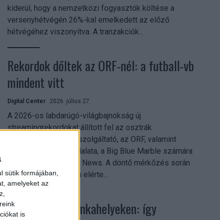
kiderül, hogy a nemzetközi fogyasztók költése a
versenyhétvégén 26%-kal emelkedett az előző
hétvégéhez viszonyítva. A tranzakciók...
Rekordok dőltek az ORF-nél: a futball-vb
mindent vitt
Digital Center
2026. július 27.
A 2026-os labdarúgó-világbajnokság új
streamingrekordokat állított fel az osztrák
közszolgálati műsorszolgáltató, az ORF, valamint
technológiai leányvállalata, a Big Blue Marble számára
a
– írja a Broadband TV News. A döntő mérkőzés során
l sütik formájában,
az átlagos nézőszám elérte...
at, amelyeket az
z,
Shadow AI a munkahelyeken: így
reink
iókat is