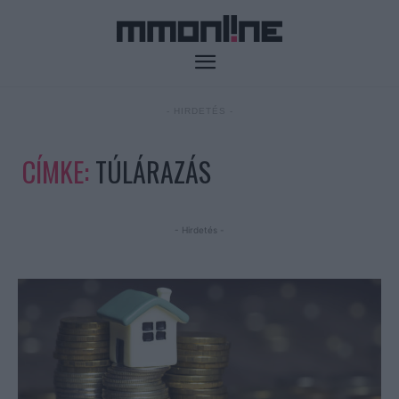
- HIRDETÉS -
CÍMKE:
TÚLÁRAZÁS
- Hirdetés -