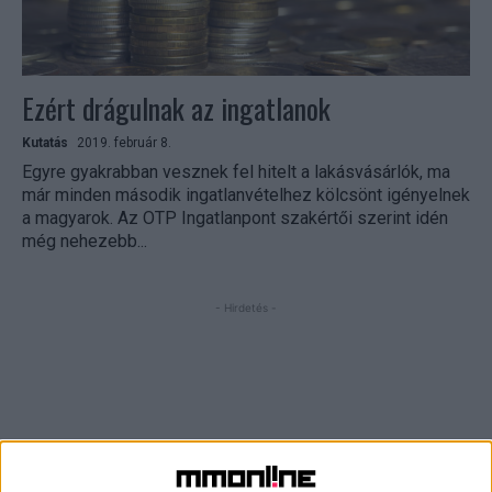
Ezért drágulnak az ingatlanok
Kutatás
2019. február 8.
Egyre gyakrabban vesznek fel hitelt a lakásvásárlók, ma
már minden második ingatlanvételhez kölcsönt igényelnek
a magyarok. Az OTP Ingatlanpont szakértői szerint idén
még nehezebb...
- Hirdetés -