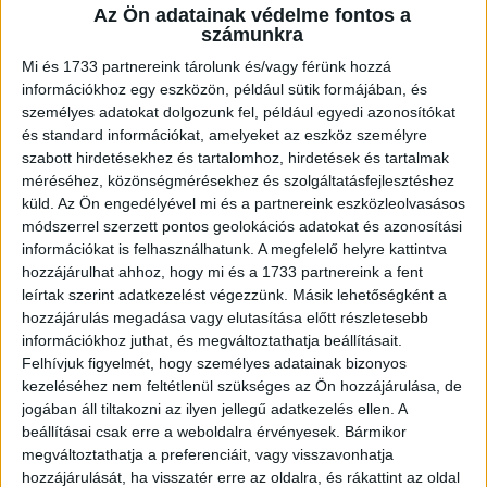
Az Ön adatainak védelme fontos a
A RADIOCAFÉN
számunkra
Mi és 1733 partnereink tárolunk és/vagy férünk hozzá
információkhoz egy eszközön, például sütik formájában, és
személyes adatokat dolgozunk fel, például egyedi azonosítókat
és standard információkat, amelyeket az eszköz személyre
szabott hirdetésekhez és tartalomhoz, hirdetések és tartalmak
méréséhez, közönségmérésekhez és szolgáltatásfejlesztéshez
küld.
Az Ön engedélyével mi és a partnereink eszközleolvasásos
módszerrel szerzett pontos geolokációs adatokat és azonosítási
információkat is felhasználhatunk. A megfelelő helyre kattintva
hozzájárulhat ahhoz, hogy mi és a 1733 partnereink a fent
Korábbi adások
leírtak szerint adatkezelést végezzünk. Másik lehetőségként a
hozzájárulás megadása vagy elutasítása előtt részletesebb
A rovat támogatói:
információkhoz juthat, és megváltoztathatja beállításait.
Felhívjuk figyelmét, hogy személyes adatainak bizonyos
kezeléséhez nem feltétlenül szükséges az Ön hozzájárulása, de
jogában áll tiltakozni az ilyen jellegű adatkezelés ellen. A
beállításai csak erre a weboldalra érvényesek. Bármikor
megváltoztathatja a preferenciáit, vagy visszavonhatja
hozzájárulását, ha visszatér erre az oldalra, és rákattint az oldal