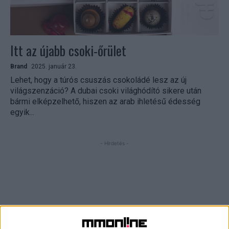
Itt az újabb csoki-őrület
Brand
2025. január 23.
Lehet, hogy a túrós csuszás csokoládé lesz az új
világszenzáció? A dubai csoki világhódító sikere után
bármi elképzelhető, hiszen az arab ihletésű édesség
egyik...
- Hirdetés -