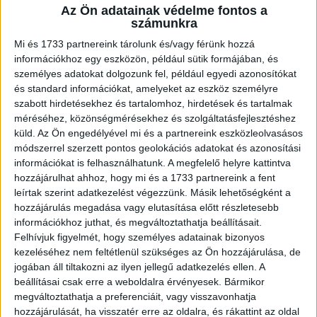
Az Ön adatainak védelme fontos a
A RADIOCAFÉN
számunkra
Mi és 1733 partnereink tárolunk és/vagy férünk hozzá
információkhoz egy eszközön, például sütik formájában, és
személyes adatokat dolgozunk fel, például egyedi azonosítókat
és standard információkat, amelyeket az eszköz személyre
szabott hirdetésekhez és tartalomhoz, hirdetések és tartalmak
méréséhez, közönségmérésekhez és szolgáltatásfejlesztéshez
küld.
Az Ön engedélyével mi és a partnereink eszközleolvasásos
módszerrel szerzett pontos geolokációs adatokat és azonosítási
információkat is felhasználhatunk. A megfelelő helyre kattintva
hozzájárulhat ahhoz, hogy mi és a 1733 partnereink a fent
Korábbi adások
leírtak szerint adatkezelést végezzünk. Másik lehetőségként a
hozzájárulás megadása vagy elutasítása előtt részletesebb
A rovat támogatói:
információkhoz juthat, és megváltoztathatja beállításait.
Felhívjuk figyelmét, hogy személyes adatainak bizonyos
kezeléséhez nem feltétlenül szükséges az Ön hozzájárulása, de
jogában áll tiltakozni az ilyen jellegű adatkezelés ellen. A
beállításai csak erre a weboldalra érvényesek. Bármikor
megváltoztathatja a preferenciáit, vagy visszavonhatja
hozzájárulását, ha visszatér erre az oldalra, és rákattint az oldal