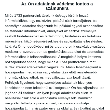
Az Ön adatainak védelme fontos a
A RADIOCAFÉN
számunkra
Mi és 1733 partnereink tárolunk és/vagy férünk hozzá
információkhoz egy eszközön, például sütik formájában, és
személyes adatokat dolgozunk fel, például egyedi azonosítókat
és standard információkat, amelyeket az eszköz személyre
szabott hirdetésekhez és tartalomhoz, hirdetések és tartalmak
méréséhez, közönségmérésekhez és szolgáltatásfejlesztéshez
küld.
Az Ön engedélyével mi és a partnereink eszközleolvasásos
módszerrel szerzett pontos geolokációs adatokat és azonosítási
információkat is felhasználhatunk. A megfelelő helyre kattintva
hozzájárulhat ahhoz, hogy mi és a 1733 partnereink a fent
Korábbi adások
leírtak szerint adatkezelést végezzünk. Másik lehetőségként a
hozzájárulás megadása vagy elutasítása előtt részletesebb
A rovat támogatói:
információkhoz juthat, és megváltoztathatja beállításait.
Felhívjuk figyelmét, hogy személyes adatainak bizonyos
kezeléséhez nem feltétlenül szükséges az Ön hozzájárulása, de
jogában áll tiltakozni az ilyen jellegű adatkezelés ellen. A
beállításai csak erre a weboldalra érvényesek. Bármikor
megváltoztathatja a preferenciáit, vagy visszavonhatja
hozzájárulását, ha visszatér erre az oldalra, és rákattint az oldal