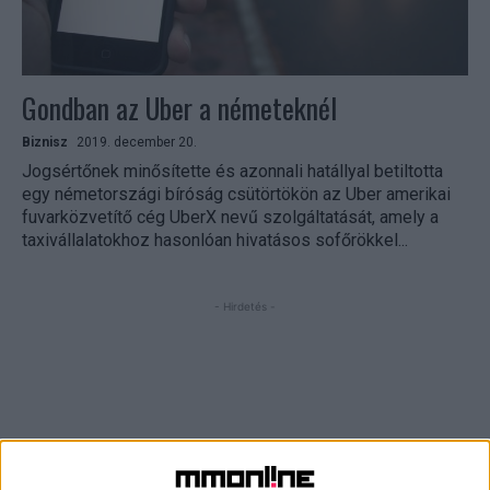
Gondban az Uber a németeknél
Biznisz
2019. december 20.
Jogsértőnek minősítette és azonnali hatállyal betiltotta
egy németországi bíróság csütörtökön az Uber amerikai
fuvarközvetítő cég UberX nevű szolgáltatását, amely a
taxivállalatokhoz hasonlóan hivatásos sofőrökkel...
- Hirdetés -