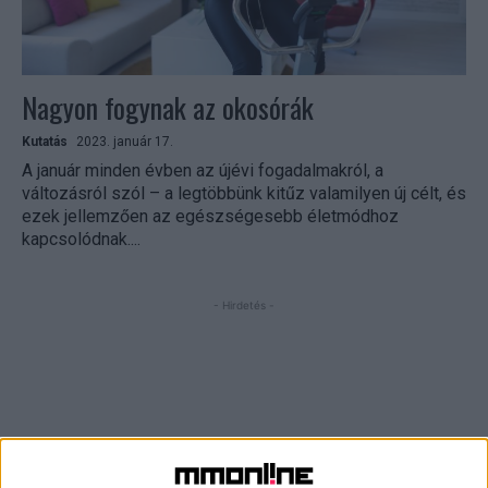
Nagyon fogynak az okosórák
Kutatás
2023. január 17.
A január minden évben az újévi fogadalmakról, a
változásról szól – a legtöbbünk kitűz valamilyen új célt, és
ezek jellemzően az egészségesebb életmódhoz
kapcsolódnak....
- Hirdetés -