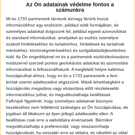
Az Ön adatainak védelme fontos a
A RADIOCAFÉN
számunkra
Mi és 1733 partnereink tárolunk és/vagy férünk hozzá
információkhoz egy eszközön, például sütik formájában, és
személyes adatokat dolgozunk fel, például egyedi azonosítókat
és standard információkat, amelyeket az eszköz személyre
szabott hirdetésekhez és tartalomhoz, hirdetések és tartalmak
méréséhez, közönségmérésekhez és szolgáltatásfejlesztéshez
küld.
Az Ön engedélyével mi és a partnereink eszközleolvasásos
módszerrel szerzett pontos geolokációs adatokat és azonosítási
információkat is felhasználhatunk. A megfelelő helyre kattintva
hozzájárulhat ahhoz, hogy mi és a 1733 partnereink a fent
Korábbi adások
leírtak szerint adatkezelést végezzünk. Másik lehetőségként a
hozzájárulás megadása vagy elutasítása előtt részletesebb
A rovat támogatói:
információkhoz juthat, és megváltoztathatja beállításait.
Felhívjuk figyelmét, hogy személyes adatainak bizonyos
kezeléséhez nem feltétlenül szükséges az Ön hozzájárulása, de
jogában áll tiltakozni az ilyen jellegű adatkezelés ellen. A
beállításai csak erre a weboldalra érvényesek. Bármikor
megváltoztathatja a preferenciáit, vagy visszavonhatja
hozzájárulását, ha visszatér erre az oldalra, és rákattint az oldal