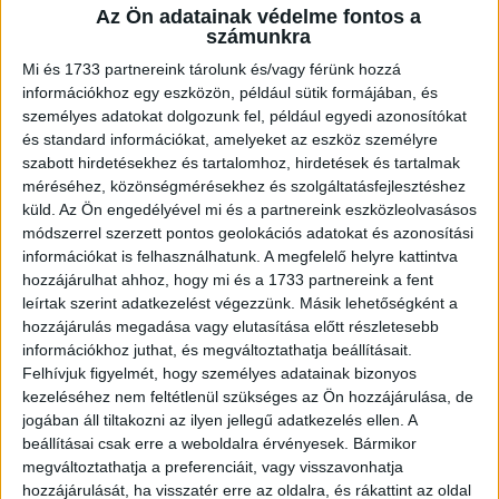
Az Ön adatainak védelme fontos a
A RADIOCAFÉN
számunkra
Mi és 1733 partnereink tárolunk és/vagy férünk hozzá
információkhoz egy eszközön, például sütik formájában, és
személyes adatokat dolgozunk fel, például egyedi azonosítókat
és standard információkat, amelyeket az eszköz személyre
szabott hirdetésekhez és tartalomhoz, hirdetések és tartalmak
méréséhez, közönségmérésekhez és szolgáltatásfejlesztéshez
küld.
Az Ön engedélyével mi és a partnereink eszközleolvasásos
módszerrel szerzett pontos geolokációs adatokat és azonosítási
információkat is felhasználhatunk. A megfelelő helyre kattintva
hozzájárulhat ahhoz, hogy mi és a 1733 partnereink a fent
Korábbi adások
leírtak szerint adatkezelést végezzünk. Másik lehetőségként a
hozzájárulás megadása vagy elutasítása előtt részletesebb
A rovat támogatói:
információkhoz juthat, és megváltoztathatja beállításait.
Felhívjuk figyelmét, hogy személyes adatainak bizonyos
kezeléséhez nem feltétlenül szükséges az Ön hozzájárulása, de
jogában áll tiltakozni az ilyen jellegű adatkezelés ellen. A
beállításai csak erre a weboldalra érvényesek. Bármikor
megváltoztathatja a preferenciáit, vagy visszavonhatja
hozzájárulását, ha visszatér erre az oldalra, és rákattint az oldal