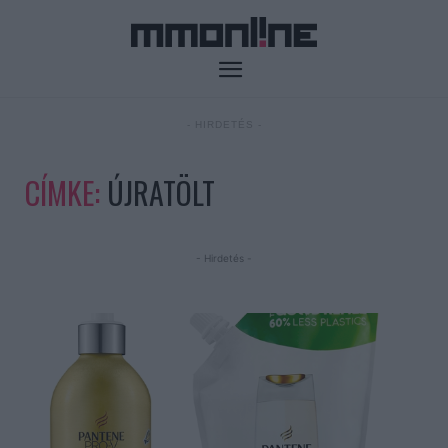
- HIRDETÉS -
CÍMKE:
ÚJRATÖLT
- Hirdetés -