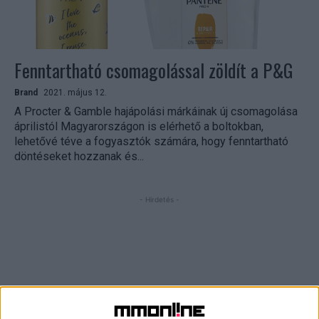
Fenntartható csomagolással zöldít a P&G
Brand
2021. május 12.
A Procter & Gamble hajápolási márkáinak új csomagolása
áprilistól Magyarországon is elérhető a boltokban,
lehetővé téve a fogyasztók számára, hogy fenntartható
döntéseket hozzanak és...
- Hirdetés -