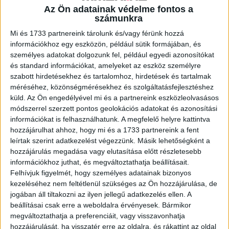
Az Ön adatainak védelme fontos a
A RADIOCAFÉN
számunkra
Mi és 1733 partnereink tárolunk és/vagy férünk hozzá
információkhoz egy eszközön, például sütik formájában, és
személyes adatokat dolgozunk fel, például egyedi azonosítókat
és standard információkat, amelyeket az eszköz személyre
szabott hirdetésekhez és tartalomhoz, hirdetések és tartalmak
méréséhez, közönségmérésekhez és szolgáltatásfejlesztéshez
küld.
Az Ön engedélyével mi és a partnereink eszközleolvasásos
módszerrel szerzett pontos geolokációs adatokat és azonosítási
információkat is felhasználhatunk. A megfelelő helyre kattintva
hozzájárulhat ahhoz, hogy mi és a 1733 partnereink a fent
Korábbi adások
leírtak szerint adatkezelést végezzünk. Másik lehetőségként a
hozzájárulás megadása vagy elutasítása előtt részletesebb
A rovat támogatói:
információkhoz juthat, és megváltoztathatja beállításait.
Felhívjuk figyelmét, hogy személyes adatainak bizonyos
kezeléséhez nem feltétlenül szükséges az Ön hozzájárulása, de
jogában áll tiltakozni az ilyen jellegű adatkezelés ellen. A
beállításai csak erre a weboldalra érvényesek. Bármikor
megváltoztathatja a preferenciáit, vagy visszavonhatja
hozzájárulását, ha visszatér erre az oldalra, és rákattint az oldal