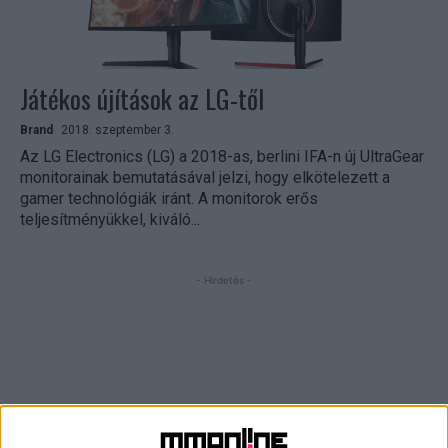
Játékos újítások az LG-től
Brand
2018. szeptember 3.
Az LG Electronics (LG) a 2018-as, berlini IFA-n új UltraGear
monitorainak bemutatásával jelzi, hogy elkötelezett a
gamer technológiák iránt. A monitorok erős
teljesítményükkel, kiváló...
- Hirdetés -