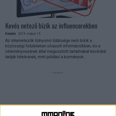
Kevés netező bízik az influencerekben
Kutatás
2019. május 13.
Az internetezők túlnyomó többsége nem bízik a
közösségi felületeken olvasott információkban, és a
véleményvezérek által megosztott tartalmakat kevésbé
tartják hitelesnek, mint például a kormányok...
- Hirdetés -