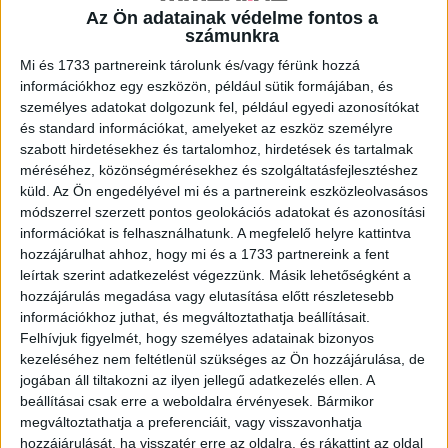
Az Ön adatainak védelme fontos a
A RADIOCAFÉN
számunkra
Mi és 1733 partnereink tárolunk és/vagy férünk hozzá
információkhoz egy eszközön, például sütik formájában, és
személyes adatokat dolgozunk fel, például egyedi azonosítókat
és standard információkat, amelyeket az eszköz személyre
szabott hirdetésekhez és tartalomhoz, hirdetések és tartalmak
méréséhez, közönségmérésekhez és szolgáltatásfejlesztéshez
küld.
Az Ön engedélyével mi és a partnereink eszközleolvasásos
módszerrel szerzett pontos geolokációs adatokat és azonosítási
információkat is felhasználhatunk. A megfelelő helyre kattintva
hozzájárulhat ahhoz, hogy mi és a 1733 partnereink a fent
Korábbi adások
leírtak szerint adatkezelést végezzünk. Másik lehetőségként a
hozzájárulás megadása vagy elutasítása előtt részletesebb
A rovat támogatói:
információkhoz juthat, és megváltoztathatja beállításait.
Felhívjuk figyelmét, hogy személyes adatainak bizonyos
kezeléséhez nem feltétlenül szükséges az Ön hozzájárulása, de
jogában áll tiltakozni az ilyen jellegű adatkezelés ellen. A
beállításai csak erre a weboldalra érvényesek. Bármikor
megváltoztathatja a preferenciáit, vagy visszavonhatja
hozzájárulását, ha visszatér erre az oldalra, és rákattint az oldal