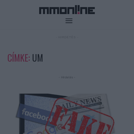
- HIRDETÉS -
CÍMKE:
UM
- Hirdetés -