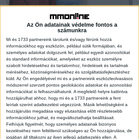
Blaskó Nikolett is csatlakozott az UNICEF
jótékonysági gardróbvásárához
Az Ön adatainak védelme fontos a
számunkra
Marketing
2020. szeptember 16.
Mi és 1733 partnereink tárolunk és/vagy férünk hozzá
Október 11-e a Lánygyermekek Világnapja, ennek
információkhoz egy eszközön, például sütik formájában, és
alkalmából ismét megrendezi nagyszabású jótékonysági
személyes adatokat dolgozunk fel, például egyedi azonosítókat
gardróbvásárát az UNICEF Magyarország. Az október 9-
és standard információkat, amelyeket az eszköz személyre
én nyíló, háromnapos Pop-Up Store store ezúttal...
szabott hirdetésekhez és tartalomhoz, hirdetések és tartalmak
méréséhez, közönségmérésekhez és szolgáltatásfejlesztéshez
küld.
Az Ön engedélyével mi és a partnereink eszközleolvasásos
- Hirdetés -
módszerrel szerzett pontos geolokációs adatokat és azonosítási
információkat is felhasználhatunk. A megfelelő helyre kattintva
hozzájárulhat ahhoz, hogy mi és a 1733 partnereink a fent
leírtak szerint adatkezelést végezzünk. Másik lehetőségként a
hozzájárulás megadása vagy elutasítása előtt részletesebb
információkhoz juthat, és megváltoztathatja beállításait.
Felhívjuk figyelmét, hogy személyes adatainak bizonyos
kezeléséhez nem feltétlenül szükséges az Ön hozzájárulása, de
jogában áll tiltakozni az ilyen jellegű adatkezelés ellen. A