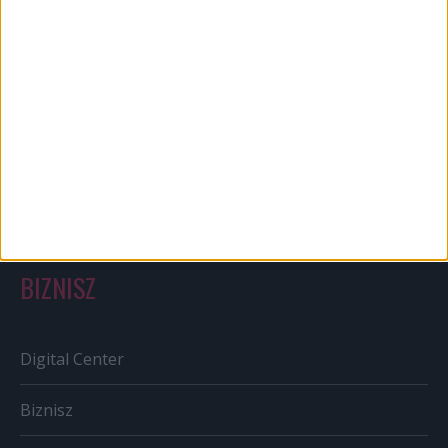
Bulvár
Out of home
Szabályozás
Tv/Rádió
BIZNISZ
Digital Center
Biznisz