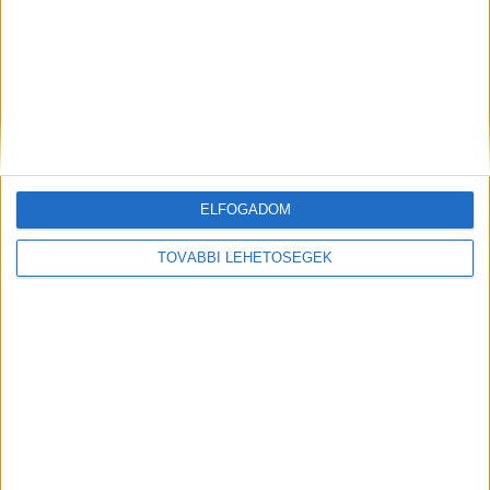
ELFOGADOM
Hírlevél
TOVÁBBI LEHETŐSÉGEK
feliratkozás
Iratkozz fel napi hírlevelünkre és kerülj képbe a média, az
ügynökségi és a reklám világ legfontosabb híreivel.