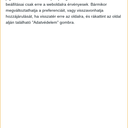
A RADIOCAFÉN
beállításai csak erre a weboldalra érvényesek. Bármikor
megváltoztathatja a preferenciáit, vagy visszavonhatja
hozzájárulását, ha visszatér erre az oldalra, és rákattint az oldal
alján található "Adatvédelem" gombra.
Korábbi adások
A rovat támogatói: