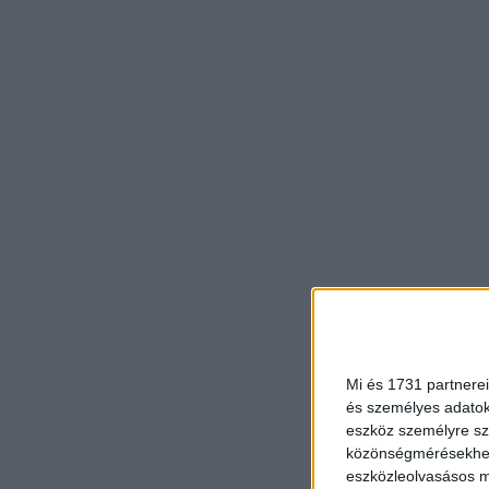
Mi és 1731 partnerei
és személyes adatoka
eszköz személyre sz
közönségmérésekhez 
eszközleolvasásos mó