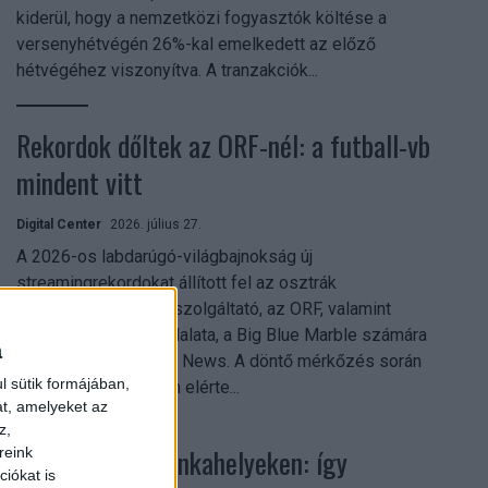
kiderül, hogy a nemzetközi fogyasztók költése a
versenyhétvégén 26%-kal emelkedett az előző
hétvégéhez viszonyítva. A tranzakciók...
Rekordok dőltek az ORF-nél: a futball-vb
mindent vitt
Digital Center
2026. július 27.
A 2026-os labdarúgó-világbajnokság új
streamingrekordokat állított fel az osztrák
közszolgálati műsorszolgáltató, az ORF, valamint
technológiai leányvállalata, a Big Blue Marble számára
a
– írja a Broadband TV News. A döntő mérkőzés során
l sütik formájában,
az átlagos nézőszám elérte...
at, amelyeket az
z,
Shadow AI a munkahelyeken: így
reink
iókat is