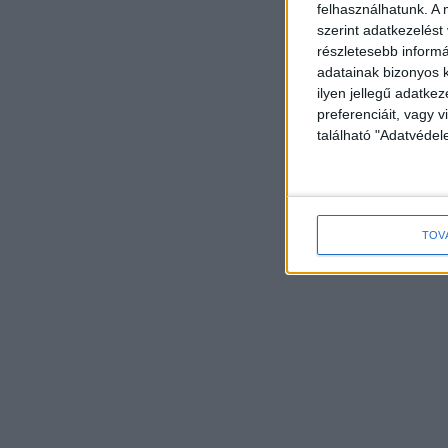
felhasználhatunk. A 
szerint adatkezelést
részletesebb informác
adatainak bizonyos k
ilyen jellegű adatke
preferenciáit, vagy v
található "Adatvéde
TOV