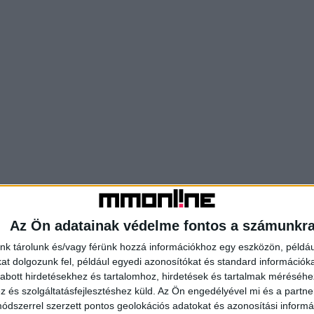
Az Ön adatainak védelme fontos a számunkr
nk tárolunk és/vagy férünk hozzá információkhoz egy eszközön, példáu
t dolgozunk fel, például egyedi azonosítókat és standard információk
abott hirdetésekhez és tartalomhoz, hirdetések és tartalmak méréséhe
és szolgáltatásfejlesztéshez küld.
Az Ön engedélyével mi és a partne
dszerrel szerzett pontos geolokációs adatokat és azonosítási informác