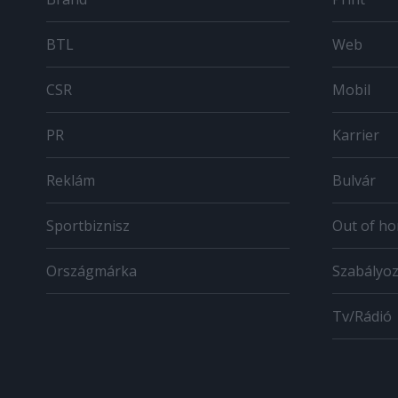
BTL
Web
CSR
Mobil
PR
Karrier
Reklám
Bulvár
Sportbiznisz
Out of h
Országmárka
Szabályo
Tv/Rádió