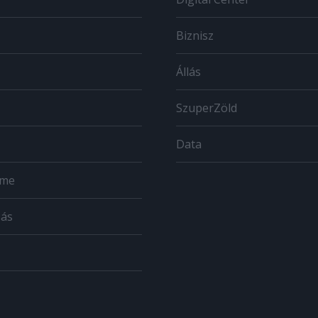
Biznisz
Állás
SzuperZöld
Data
ome
zás