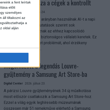
szerezhetik vissza a cégek a kontrollt
reink a fent leírtak
tása előtt
Digital Center
2026. július 24.
hogy személyes
áll tiltakozni az
A munkavállalók nagy arányban használnak AI-t a napi
egváltoztathatja a
munkában, ám friss kutatások szerint sok
z oldal alján
szervezetnél hiányoznak az ehhez kapcsolódó
világos irányelvek és biztonságos vállalati keretek. Ez
különösen ott jelenthet problémát, ahol érzékeny
üzleti információkkal...
Megérkezett a legendás Louvre-
gyűjtemény a Samsung Art Store-ba
Digital Center
2026. július 23.
A párizsi Louvre gyűjteményének 34 új műalkotása
most először csatlakozik a Samsung Art Store-hoz.
Ezzel a világ egyik leghíresebb múzeumának
összesen már 51 remekműve elérhető a Samsung