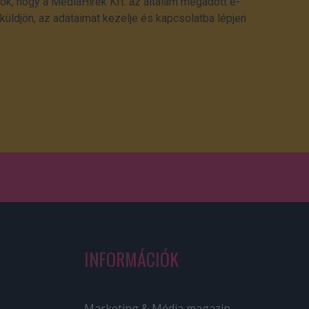
ok, hogy a MédiaHírek Kft. az általam megadott e-
üldjön, az adataimat kezelje és kapcsolatba lépjen
INFORMÁCIÓK
Marketing & Média magazin