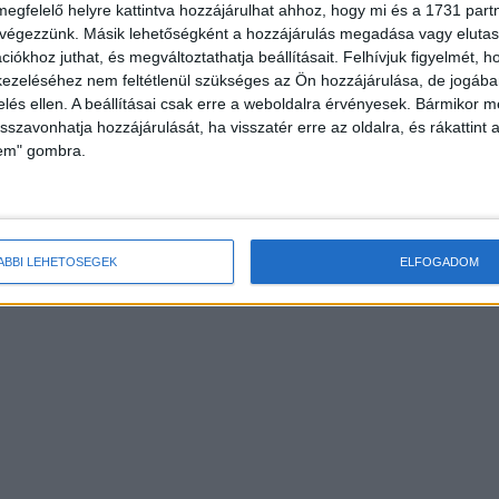
megfelelő helyre kattintva hozzájárulhat ahhoz, hogy mi és a 1731 partne
 végezzünk. Másik lehetőségként a hozzájárulás megadása vagy elutasí
iókhoz juthat, és megváltoztathatja beállításait.
Felhívjuk figyelmét, 
ezeléséhez nem feltétlenül szükséges az Ön hozzájárulása, de jogában 
zelés ellen. A beállításai csak erre a weboldalra érvényesek. Bármikor m
isszavonhatja hozzájárulását, ha visszatér erre az oldalra, és rákattint a
lem" gombra.
ÁBBI LEHETŐSÉGEK
ELFOGADOM