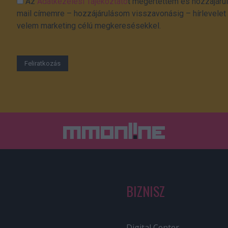
Az
Adatkezelési Tájékoztató
t megértettem és hozzájárul
mail címemre – hozzájárulásom visszavonásig – hírlevelet k
velem marketing célú megkeresésekkel.
BIZNISZ
Digital Center