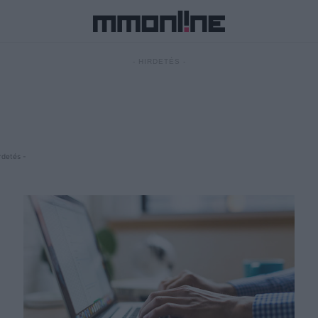
- HIRDETÉS -
rdetés -