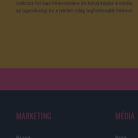
Iratkozz fel napi hírlevelünkre és kerülj képbe a média,
az ügynökségi és a reklám világ legfontosabb híreivel.
MARKETING
MÉDIA
Brand
Print