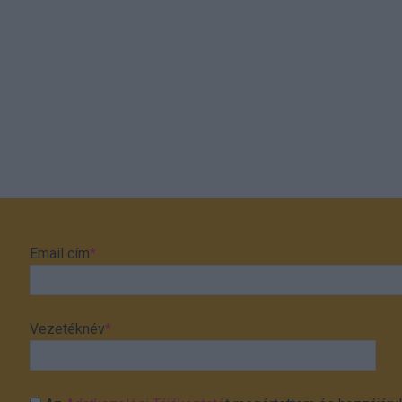
Email cím
*
Vezetéknév
*