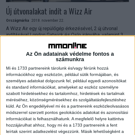
Új útvonalakat indít a Wizz Air
Országmárka
2018. november 22.
A Wizz Air egy új repülőgép érkezésével, 2 új útvonal
indításával London Gatwick és Oslo irányába, valamint 3
népszerű útvonal járatsűrűségének megemelésével
tovább bővíti...
Az Ön adatainak védelme fontos a
számunkra
Mi és 1733 partnereink tárolunk és/vagy férünk hozzá
információkhoz egy eszközön, például sütik formájában, és
személyes adatokat dolgozunk fel, például egyedi azonosítókat
és standard információkat, amelyeket az eszköz személyre
szabott hirdetésekhez és tartalomhoz, hirdetések és tartalmak
méréséhez, közönségmérésekhez és szolgáltatásfejlesztéshez
küld.
Az Ön engedélyével mi és a partnereink eszközleolvasásos
módszerrel szerzett pontos geolokációs adatokat és azonosítási
Újított a Wizz Air
információkat is felhasználhatunk. A megfelelő helyre kattintva
hozzájárulhat ahhoz, hogy mi és a 1733 partnereink a fent
Országmárka
2017. április 12.
leírtak szerint adatkezelést végezzünk. Másik lehetőségként a