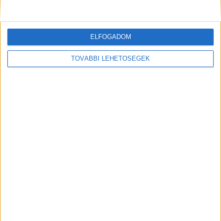
Shadow AI a munkahelyeken: így szerezhetik
vissza a cégek a kontrollt
ELFOGADOM
Digital Center
2026. július 24.
A munkavállalók nagy arányban használnak AI-t a napi
TOVÁBBI LEHETŐSÉGEK
munkában, ám friss kutatások szerint sok szervezetnél
hiányoznak az ehhez kapcsolódó világos irányelvek és
biztonságos vállalati keretek. Ez különösen ott jelenthet
problémát, ahol érzékeny üzleti információkkal...