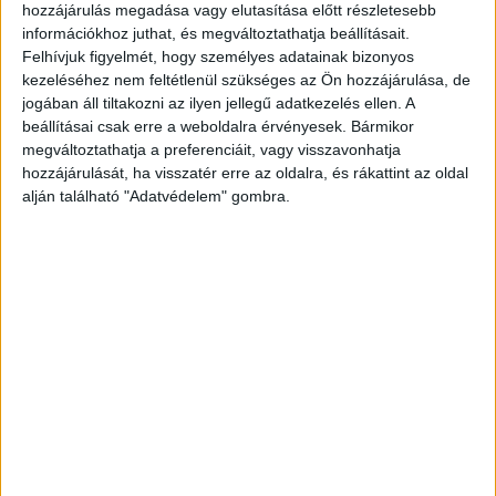
hozzájárulás megadása vagy elutasítása előtt részletesebb
A Wizz Air a héten három új járatát indítja el összekötve a
információkhoz juthat, és megváltoztathatja beállításait.
magyar fővárost a norvégiai Bergennel, a németországi
Felhívjuk figyelmét, hogy személyes adatainak bizonyos
Hannoverrel és az olaszországi Lamezia...
kezeléséhez nem feltétlenül szükséges az Ön hozzájárulása, de
jogában áll tiltakozni az ilyen jellegű adatkezelés ellen. A
beállításai csak erre a weboldalra érvényesek. Bármikor
megváltoztathatja a preferenciáit, vagy visszavonhatja
hozzájárulását, ha visszatér erre az oldalra, és rákattint az oldal
alján található "Adatvédelem" gombra.
Újított az Emirates
Országmárka
2017. március 14.
Az Emirates elindította az Athénon keresztül naponta
közlekedő járatát Newark és Dubaj között. Az USA és
Görögország közötti útvonal megnyitásával kizárólag az
Emirates nyújt...