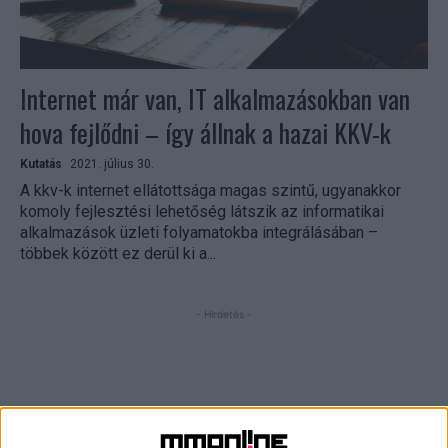
Internet már van, IT alkalmazásokban van
hova fejlődni – így állnak a hazai KKV-k
Kutatás
2021. július 30.
A kkv-k internet ellátottsága magas szintű, ugyanakkor
komoly fejlesztési lehetőség látszik az informatikai
alkalmazások üzleti folyamatokba integrálásában –
többek között ez derül ki a...
- Hirdetés -