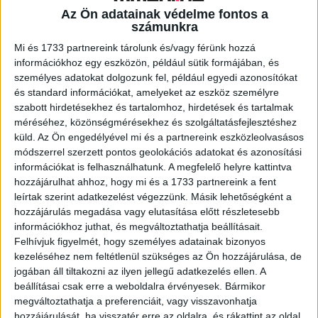
Az Ön adatainak védelme fontos a
számunkra
A RADIOCAFÉN
Mi és 1733 partnereink tárolunk és/vagy férünk hozzá
információkhoz egy eszközön, például sütik formájában, és
személyes adatokat dolgozunk fel, például egyedi azonosítókat
és standard információkat, amelyeket az eszköz személyre
szabott hirdetésekhez és tartalomhoz, hirdetések és tartalmak
méréséhez, közönségmérésekhez és szolgáltatásfejlesztéshez
küld.
Az Ön engedélyével mi és a partnereink eszközleolvasásos
módszerrel szerzett pontos geolokációs adatokat és azonosítási
információkat is felhasználhatunk. A megfelelő helyre kattintva
hozzájárulhat ahhoz, hogy mi és a 1733 partnereink a fent
leírtak szerint adatkezelést végezzünk. Másik lehetőségként a
hozzájárulás megadása vagy elutasítása előtt részletesebb
Korábbi adások
információkhoz juthat, és megváltoztathatja beállításait.
Felhívjuk figyelmét, hogy személyes adatainak bizonyos
A rovat támogatói:
kezeléséhez nem feltétlenül szükséges az Ön hozzájárulása, de
jogában áll tiltakozni az ilyen jellegű adatkezelés ellen. A
beállításai csak erre a weboldalra érvényesek. Bármikor
megváltoztathatja a preferenciáit, vagy visszavonhatja
hozzájárulását, ha visszatér erre az oldalra, és rákattint az oldal