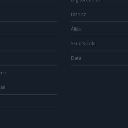
Biznisz
Állás
SzuperZöld
Data
ome
zás