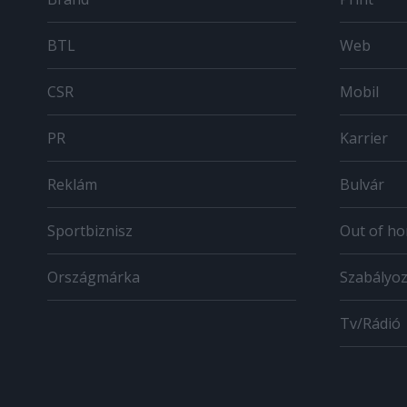
BTL
Web
CSR
Mobil
PR
Karrier
Reklám
Bulvár
Sportbiznisz
Out of h
Országmárka
Szabályo
Tv/Rádió