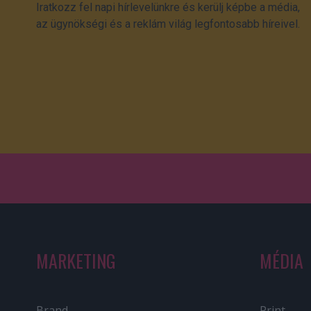
Iratkozz fel napi hírlevelünkre és kerülj képbe a média,
az ügynökségi és a reklám világ legfontosabb híreivel.
MARKETING
MÉDIA
Brand
Print