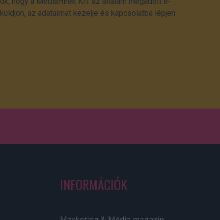
ok, hogy a MédiaHírek Kft. az általam megadott e-
üldjön, az adataimat kezelje és kapcsolatba lépjen
INFORMÁCIÓK
Marketing & Média magazin