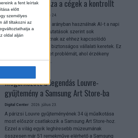
szerezhetik vissza a cégek a kontrollt
reink a fent leírtak
tása előtt
Digital Center
2026. július 24.
hogy személyes
áll tiltakozni az
A munkavállalók nagy arányban használnak AI-t a napi
egváltoztathatja a
munkában, ám friss kutatások szerint sok
z oldal alján
szervezetnél hiányoznak az ehhez kapcsolódó
világos irányelvek és biztonságos vállalati keretek. Ez
különösen ott jelenthet problémát, ahol érzékeny
üzleti információkkal...
Megérkezett a legendás Louvre-
gyűjtemény a Samsung Art Store-ba
Digital Center
2026. július 23.
A párizsi Louvre gyűjteményének 34 új műalkotása
most először csatlakozik a Samsung Art Store-hoz.
Ezzel a világ egyik leghíresebb múzeumának
összesen már 51 remekműve elérhető a Samsung