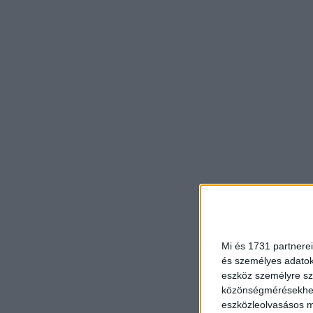
Mi és 1731 partnerei
és személyes adatoka
eszköz személyre sz
közönségmérésekhez 
eszközleolvasásos mó