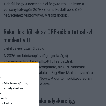
kiderül, hogy a nemzetközi fogyasztók költése a
versenyhétvégén 26%-kal emelkedett az előző
hétvégéhez viszonyítva. A tranzakciók...
Rekordok dőltek az ORF-nél: a futball-vb
mindent vitt
Digital Center
2026. július 27.
A 2026-os labdarúgó-világbajnokság új
streamingrekordokat állított fel az osztrák
közszolgálati műsorszolgáltató, az ORF, valamint
technológiai leányvállalata, a Big Blue Marble számára
a
– írja a Broadband TV News. A döntő mérkőzés során
l sütik formájában,
az átlagos nézőszám elérte...
at, amelyeket az
z,
Shadow AI a munkahelyeken: így
reink
iókat is