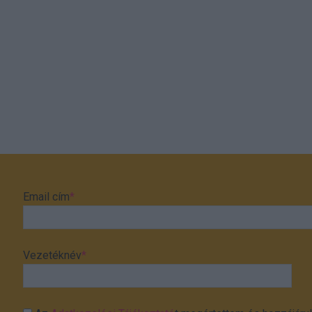
Email cím
*
Vezetéknév
*