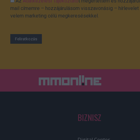
Az
Adatkezelési Tájékoztató
t megértettem és hozzájárul
mail címemre – hozzájárulásom visszavonásig – hírlevelet k
velem marketing célú megkeresésekkel.
BIZNISZ
Digital Center