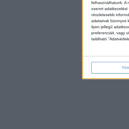
felhasználhatunk. A 
szerint adatkezelést
részletesebb informác
adatainak bizonyos k
ilyen jellegű adatke
preferenciáit, vagy v
található "Adatvéde
TOV