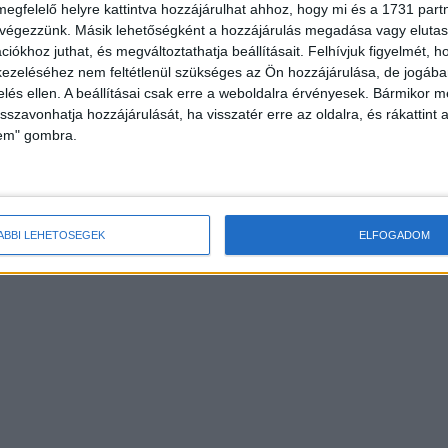
megfelelő helyre kattintva hozzájárulhat ahhoz, hogy mi és a 1731 partne
 végezzünk. Másik lehetőségként a hozzájárulás megadása vagy elutasí
iókhoz juthat, és megváltoztathatja beállításait.
Felhívjuk figyelmét, 
ezeléséhez nem feltétlenül szükséges az Ön hozzájárulása, de jogában 
zelés ellen. A beállításai csak erre a weboldalra érvényesek. Bármikor m
isszavonhatja hozzájárulását, ha visszatér erre az oldalra, és rákattint a
lem" gombra.
ÁBBI LEHETŐSÉGEK
ELFOGADOM