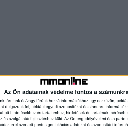
Az Ön adatainak védelme fontos a számunkr
nk tárolunk és/vagy férünk hozzá információkhoz egy eszközön, példáu
t dolgozunk fel, például egyedi azonosítókat és standard információk
abott hirdetésekhez és tartalomhoz, hirdetések és tartalmak méréséhe
és szolgáltatásfejlesztéshez küld.
Az Ön engedélyével mi és a partne
dszerrel szerzett pontos geolokációs adatokat és azonosítási informác