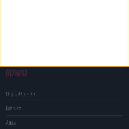
Bulvár
Out of home
Szabályozás
Tv/Rádió
BIZNISZ
Digital Center
Biznisz
Állás