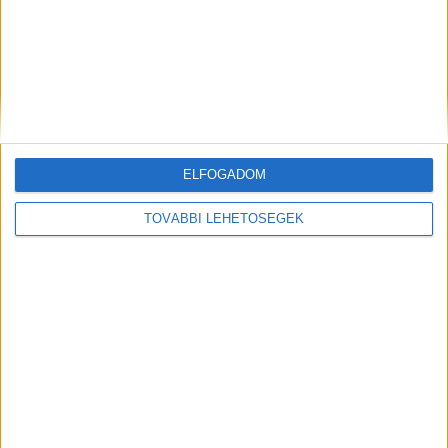
ELFOGADOM
Hírlevél
TOVÁBBI LEHETŐSÉGEK
feliratkozás
Iratkozz fel napi hírlevelünkre és kerülj képbe a média, az
ügynökségi és a reklám világ legfontosabb híreivel.
Email cím
*