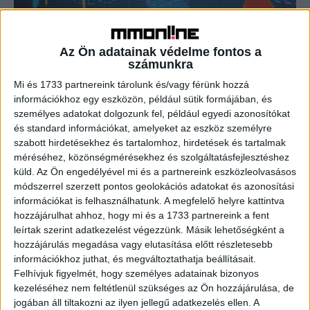
Így harcolhatunk az infláció ellen
Az Ön adatainak védelme fontos a
Biznisz
2022. július 13.
számunkra
Az elmúlt 10 évben csak minimálisan csökkent a
Mi és 1733 partnereink tárolunk és/vagy férünk hozzá
készpénzben, folyószámlákon vagy lekötött betétben álló
információkhoz egy eszközön, például sütik formájában, és
vagyonhányad Magyarországon, és ennek most az infláció
személyes adatokat dolgozunk fel, például egyedi azonosítókat
kárán sokan megihatják...
és standard információkat, amelyeket az eszköz személyre
szabott hirdetésekhez és tartalomhoz, hirdetések és tartalmak
méréséhez, közönségmérésekhez és szolgáltatásfejlesztéshez
- Hirdetés -
küld.
Az Ön engedélyével mi és a partnereink eszközleolvasásos
módszerrel szerzett pontos geolokációs adatokat és azonosítási
információkat is felhasználhatunk. A megfelelő helyre kattintva
hozzájárulhat ahhoz, hogy mi és a 1733 partnereink a fent
leírtak szerint adatkezelést végezzünk. Másik lehetőségként a
hozzájárulás megadása vagy elutasítása előtt részletesebb
információkhoz juthat, és megváltoztathatja beállításait.
Felhívjuk figyelmét, hogy személyes adatainak bizonyos
kezeléséhez nem feltétlenül szükséges az Ön hozzájárulása, de
A RADIOCAFÉN
jogában áll tiltakozni az ilyen jellegű adatkezelés ellen. A