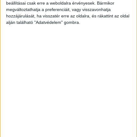
beállításai csak erre a weboldalra érvényesek. Bármikor
megváltoztathatja a preferenciáit, vagy visszavonhatja
hozzájárulását, ha visszatér erre az oldalra, és rákattint az oldal
alján található "Adatvédelem" gombra.
Korábbi adások
A rovat támogatói: